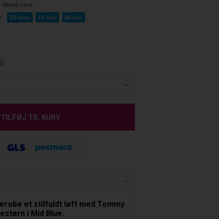
 denne vare
:
33
13
05
timer
min.
sek.
ng
derobe et stilfuldt løft med Tommy
estern i Mid Blue.