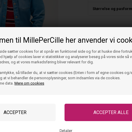
Størrelse og pasfor
en til MillePerCille her anvender vi cook
de sætter cookies for at opnår en funktionel side og for at huske dine fortru
Ved hjælp af cookies laver vi statistikker og analyserer besøg på vores side så vi
edres, og at vores markedsføring bliver relevant for dig.
amtykke, så tillader du, at vi sætter cookies (Enten i form af egne cookies og/e
 og at vi behandler de personoplysninger, som indsamles via de cookies.
ine data.
Mere om cookies
iger Skjorte Relaxed - Denim
599,95
DKK
ager, klar til levering
Detaljer