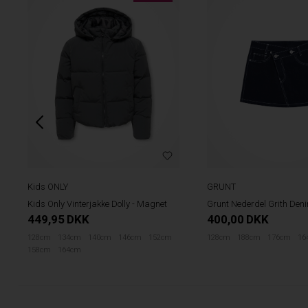
GRUNT
Kids ONLY
Grunt Nederdel Grith Den
Kids Only Vinterjakke Dolly - Magnet
400,00
DKK
449,95
DKK
128cm
188cm
176cm
16
128cm
134cm
140cm
146cm
152cm
158cm
164cm