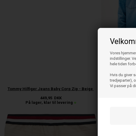
Velkomm
Vores hjemmesi
indstillinger. 
hele tiden forb
Hvis du giver s
tredjeparter),
Vi passer på d
Tommy Hilfiger Jeans Baby Corp Zip - Beige
Tommy Hilf
449,95
DKK
På lager, klar til levering
På l