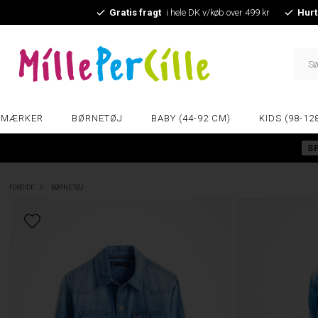
Gratis fragt
i hele DK v/køb over 499 kr
Hurt
MÆRKER
BØRNETØJ
BABY (44-92 CM)
KIDS (98-12
S
FORSIDE
BØRNETØJ