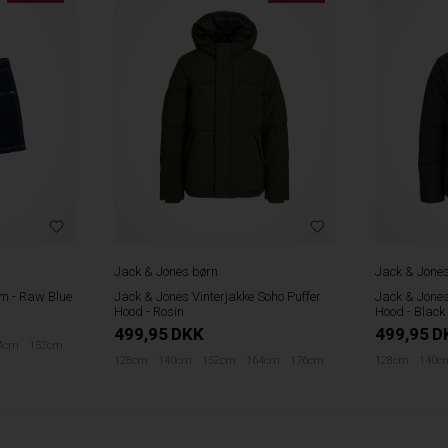
Jack & Jones børn
Jack & Jone
im - Raw Blue
Jack & Jones Vinterjakke Soho Puffer
Jack & Jones
Hood - Rosin
Hood - Black
499,95
DKK
499,95
D
4cm
152cm
128cm
140cm
152cm
164cm
176cm
128cm
140c