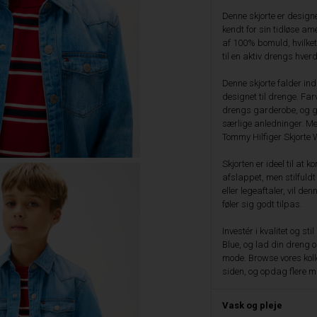
Denne skjorte er design
kendt for sin tidløse ame
af 100% bomuld, hvilket
til en aktiv drengs hver
Denne skjorte falder ind 
designet til drenge. Farve
drengs garderobe, og gø
særlige anledninger. Med
Tommy Hilfiger Skjorte 
Skjorten er ideel til at 
afslappet, men stilfuldt 
eller legeaftaler, vil de
føler sig godt tilpas.
Investér i kvalitet og s
Blue, og lad din dreng 
mode. Browse vores kolle
siden, og opdag flere m
Vask og pleje