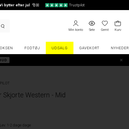
Vi bytter efter jul
🎅🏼
Trustpilot
Min konto
Sete
Gemt
Kurv
OKSEN
FODTØJ
UDSALG
GAVEKORT
NYHEDER
LBUD
PILOT
 Skjorte Western - Mid
R
Lev. 1-2 dage dage