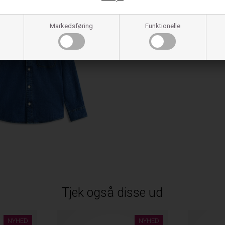
Markedsføring
Funktionelle
Tjek også disse ud
NYHED
NYHED