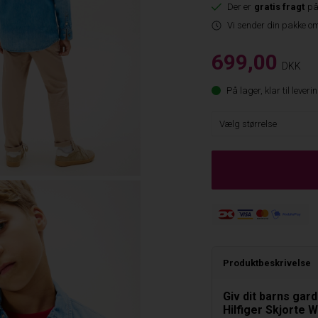
Der er
gratis fragt
på
Vi sender din pakke om
699,00
DKK
På lager, klar til leveri
Produktbeskrivelse
Giv dit barns gar
Hilfiger Skjorte W