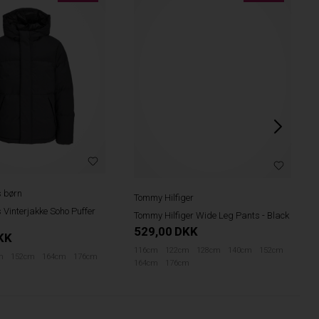
s børn
Tommy Hilfiger
 Vinterjakke Soho Puffer
Tommy Hilfiger Wide Leg Pants - Black
529,00
DKK
KK
116cm
122cm
128cm
140cm
152cm
m
152cm
164cm
176cm
164cm
176cm