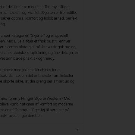
et af det ikoniske modehus Tommy Hilfiger,
rikanske stil og kvalitet. Skjorten er fremstillet
 sikrer optimal komfort og holdbarhed, perfekt
dag.
under kategorien 'Skjorter' og er specielt
n 'Mid Blue' tilføjer et frisk pust til enhver
r skjorten alsidig til både hverdagsbrug og
 sin klassiske knaplukning og fine detaljer, er
Western både praktisk og trendy.
kombinere med jeans eller chinos for et
look. Uanset om det er til skole, familiefester
nne skjorte sikre, at din dreng ser smart ud og
til med Tommy Hilfiger Skjorte Western - Mid
opleve kombinationen af komfort og moderne
ktion af Tommy Hilfiger tøj til børn her på
ust-haves til garderoben.