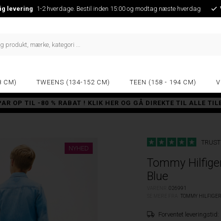
ig levering
1-2 hverdage. Bestil inden 15:00 og modtag næste hverdag
8 CM)
TWEENS (134-152 CM)
TEEN (158 - 194 CM)
V
PAR OP TIL -80 % RABAT ! KLIK HER OG GÅ DIREKTE TIL ALLE TI
TRUST
NYHED
Tommy Hilfiger
Blue
VARENR.
026991
SE MERE FRA
TOMMY HILFIGE
Forventet leveringstid: