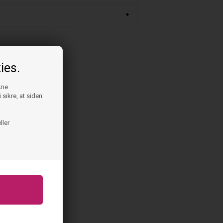
m
ies.
kne
 sikre, at siden
ller