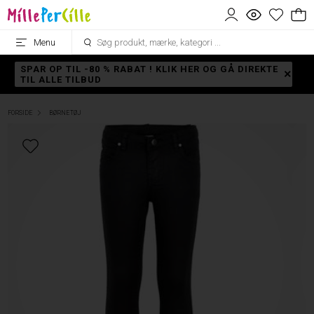
Menu
SPAR OP TIL -80 % RABAT ! KLIK HER OG GÅ DIREKTE
TIL ALLE TILBUD
FORSIDE
BØRNETØJ