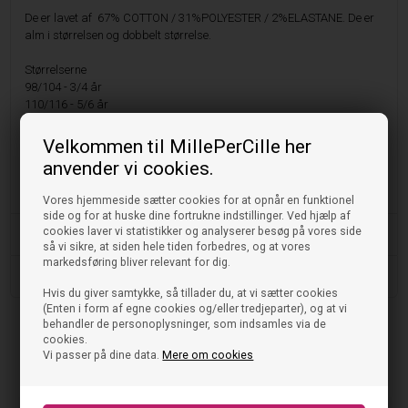
De er lavet af 67% COTTON / 31%POLYESTER / 2%ELASTANE. De er
alm i størrelsen og dobbelt størrelse.
Størrelserne
98/104 - 3/4 år
110/116 - 5/6 år
122/128 - 7/8 år
134/140 - 9/10 år
Velkommen til MillePerCille her
146/152 - 11/12 år.
anvender vi cookies.
158/164 - 13/14 år.
170/176 - 15/16 år.
Vores hjemmeside sætter cookies for at opnår en funktionel
side og for at huske dine fortrukne indstillinger. Ved hjælp af
cookies laver vi statistikker og analyserer besøg på vores side
Vask og pleje
så vi sikre, at siden hele tiden forbedres, og at vores
markedsføring bliver relevant for dig.
Størrelse og pasform
Hvis du giver samtykke, så tillader du, at vi sætter cookies
(Enten i form af egne cookies og/eller tredjeparter), og at vi
behandler de personoplysninger, som indsamles via de
cookies.
Vi passer på dine data.
Mere om cookies
Tjek også disse ud