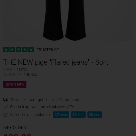
TRUSTPILOT
THE NEW pige "Flared jeans" - Sort
VARENR.
015769
SE MERE FRA
THE NEW
Forventet leveringstid:
Lev. 1-2 dage dage
Gratis fragt ved samlet køb over 499,-
Vi sender din pakke om:
07
19
23
timer
min.
sek.
349,95