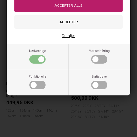
NYHED
NYHED
Detaljer
Nødvendige
Markedsføring
Funktionelle
Statistiske
GRUNT
Kids ONLY
Grunt Hamon Jeans - Raw Blue
Kids Only Vinterjakke Dolly -
Magnet
500,00
DKK
449,95
DKK
21/8Y
22/9Y
23/10Y
24/11Y
128cm
134cm
140cm
146cm
25/12Y
26/13Y
27/14Y
28/15Y
152cm
158cm
164cm
29/16Y
30/17Y
31/18Y