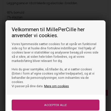
Leggingsene er ribstrikkede og elastiske i bredden.
93% bomuld
7% elastan
bukser
Velkommen til MillePerCille her
SOFT GALLERY - LISSEY - MINERAL BLUE
anvender vi cookies.
Vask og pleje
Vores hjemmeside sætter cookies for at opnår en funktionel
side og for at huske dine fortrukne indstillinger. Ved hjælp af
cookies laver vi statistikker og analyserer besøg på vores side
Størrelse og pasform
så vi sikre, at siden hele tiden forbedres, og at vores
markedsføring bliver relevant for dig.
Hvis du giver samtykke, så tillader du, at vi sætter cookies
(Enten i form af egne cookies og/eller tredjeparter), og at vi
Tjek også disse ud
behandler de personoplysninger, som indsamles via de
cookies.
Vi passer på dine data.
Mere om cookies
NYHED
NYHED