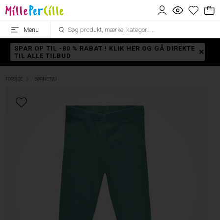
Menu
SPAR OP TIL -80 % RABAT ! KLIK HER OG GÅ DIREKTE
TIL ALLE TILBUD
FORSIDE
BØRNETØJ