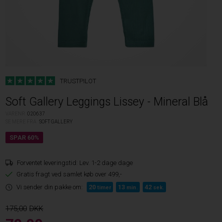
TRUSTPILOT
Soft Gallery Leggings Lissey - Mineral Blå
VARENR.
020637
SE MERE FRA
SOFT GALLERY
Forventet leveringstid:
Lev. 1-2 dage dage
Gratis fragt ved samlet køb over 499,-
Vi sender din pakke om:
20
13
41
timer
min.
sek.
175,00