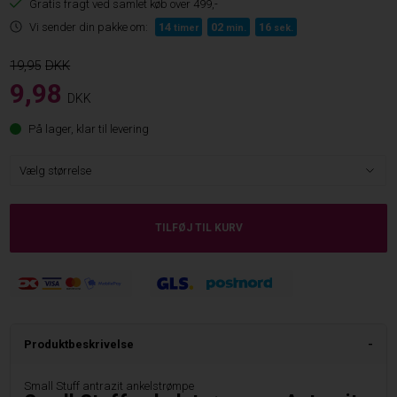
Gratis fragt ved samlet køb over 499,-
Vi sender din pakke om:
14
02
15
timer
min.
sek.
19,95
9,98
DKK
På lager, klar til levering
Produktbeskrivelse
Small Stuff antrazit ankelstrømpe