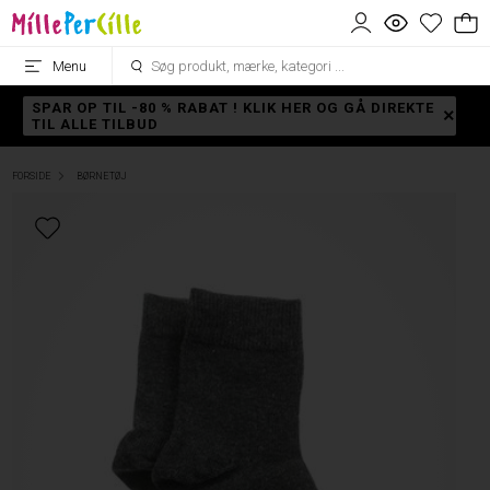
Menu
SPAR OP TIL -80 % RABAT ! KLIK HER OG GÅ DIREKTE
TIL ALLE TILBUD
FORSIDE
BØRNETØJ