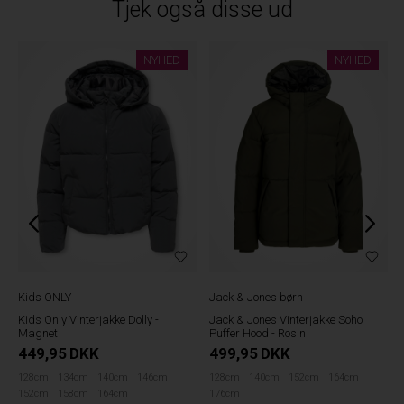
Tjek også disse ud
NYHED
NYHED
Kids ONLY
Jack & Jones børn
Kids Only Vinterjakke Dolly -
Jack & Jones Vinterjakke Soho
Magnet
Puffer Hood - Rosin
449,95
DKK
499,95
DKK
128cm
134cm
140cm
146cm
128cm
140cm
152cm
164cm
152cm
158cm
164cm
176cm