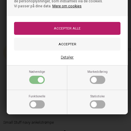
de personoplysninger, som indsamles via de cookies.
Vi passer på dine data.
Mere om cookies
Small Stuff grey ankelstrømpe
Small Stuff Strømper - Navy
Small Stuff Strømper - Stripe
Jeans
20,00
10,00
DKK
På lager, klar til levering
19,95
9,98
DKK
På lager, klar til levering
50%
5
Detaljer
Nødvendige
Markedsføring
Funktionelle
Statistiske
Small Stuff navy ankelstrømpe