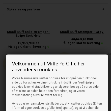
Størrelse og pasform
Small Stuff ankelstrømper -
Small Stuff Strømper - Grey
Stripe Sort/Hvid
19,95
9,98
DKK
19,95
9,98
DKK
På lager, klar til levering
På lager, klar til levering
5
50%
Velkommen til MillePerCille her
anvender vi cookies.
Vores hjemmeside sætter cookies for at opnår en funktionel
side og for at huske dine fortrukne indstillinger. Ved hjælp af
cookies laver vi statistikker og analyserer besøg på vores side
så vi sikre, at siden hele tiden forbedres, og at vores
markedsføring bliver relevant for dig.
Hvis du giver samtykke, så tillader du, at vi sætter cookies (Enten
i form af egne cookies og/eller tredjeparter), og at vi behandler