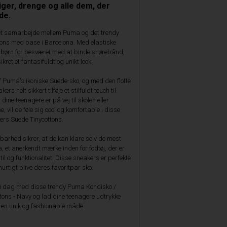
piger, drenge og alle dem, der
de.
 et samarbejde mellem Puma og det trendy
tons med base i Barcelona. Med elastiske
 børn for besværet med at binde snørebånd,
ret et fantasifuldt og unikt look.
af Puma's ikoniske Suede-sko, og med den flotte
rs helt sikkert tilføje et stilfuldt touch til
dine teenagere er på vej til skolen eller
vil de føle sig cool og komfortable i disse
rs Suede Tinycottons.
dbarhed sikrer, at de kan klare selv de mest
 et anerkendt mærke inden for fodtøj, der er
il og funktionalitet. Disse sneakers er perfekte
hurtigt blive deres favoritpar sko.
i dag med disse trendy Puma Kondisko /
ons - Navy og lad dine teenagere udtrykke
å en unik og fashionable måde.