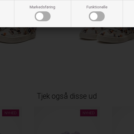
Markedsføring
Funktionelle
Tjek også disse ud
NYHED
NYHED