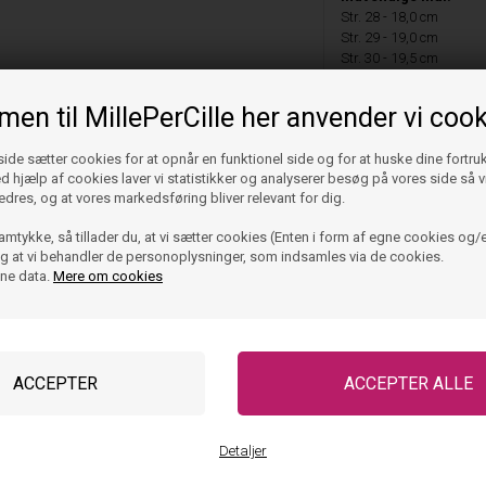
Str. 28 - 18,0 cm
Str. 29 - 19,0 cm
Str. 30 - 19,5 cm
Str. 31 - 20,0 cm
Str. 32 - 20,5 cm
en til MillePerCille her anvender vi cook
Str. 33 - 21,0 cm
Str. 34 - 22,0 cm
de sætter cookies for at opnår en funktionel side og for at huske dine fortru
Str. 35 - 22,5 cm
Ved hjælp af cookies laver vi statistikker og analyserer besøg på vores side så vi
edres, og at vores markedsføring bliver relevant for dig.
Vask og pleje
amtykke, så tillader du, at vi sætter cookies (Enten i form af egne cookies og/e
 og at vi behandler de personoplysninger, som indsamles via de cookies.
Størrelse og pasfor
ine data.
Mere om cookies
rs Suede Tinycottons - Sand
Puma Sneakers Suede Tinycot
499,95
199,98
DKK
549,95
219,98
DKK
ager, klar til levering
På lager, klar til lever
Detaljer
60%