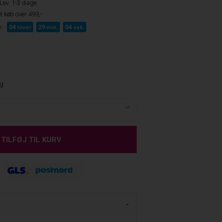
Lev. 1-3 dage
t køb over 499,-
:
04
29
03
timer
min.
sek.
ng