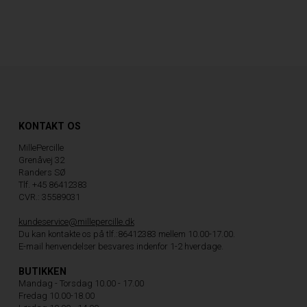
KONTAKT OS
MillePercille
Grenåvej 32
Randers SØ
Tlf. +45 86412383
CVR.: 35589031
kundeservice@millepercille.dk
Du kan kontakte os på tlf.:86412383 mellem 10.00-17.00.
E-mail henvendelser besvares indenfor 1-2 hverdage.
BUTIKKEN
Mandag - Torsdag 10.00 - 17.00
Fredag 10.00-18.00