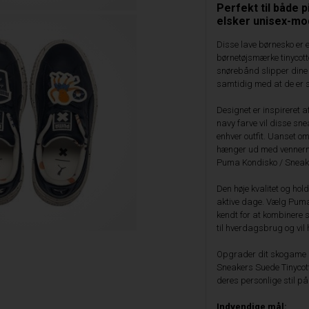
Perfekt til både 
elsker unisex-mo
Disse lave børnesko er
børnetøjsmærke tinycot
snørebånd slipper dine
samtidig med at de er sik
Designet er inspireret 
navy farve vil disse sneake
enhver outfit. Uanset om 
hænger ud med vennerne, 
Puma Kondisko / Sneake
Den høje kvalitet og hol
aktive dage. Vælg Puma,
kendt for at kombinere st
til hverdagsbrug og vil 
Opgrader dit skogame 
Sneakers Suede Tinycott
deres personlige stil p
Indvendige mål: