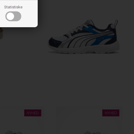
Statistiske
NYHED
NYHED