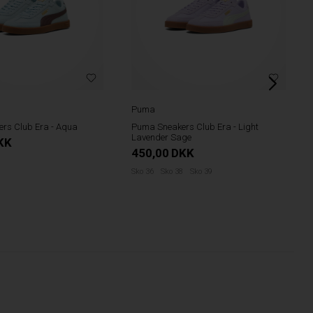
Puma
rs Club Era - Aqua
Puma Sneakers Club Era - Light
Lavender Sage
KK
450,00
DKK
9
Sko 36
Sko 38
Sko 39