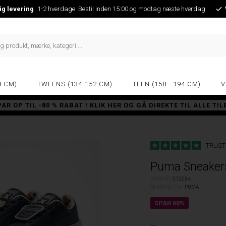
ig levering
1-2 hverdage. Bestil inden 15:00 og modtag næste hverdag
8 CM)
TWEENS (134-152 CM)
TEEN (158 - 194 CM)
V
PAR OP TIL -80 % RABAT ! KLIK HER OG GÅ DIREKTE TIL ALLE TI
TRUST
Puma Sneakers
VARENR.
012684
SE MERE FRA
PUMA