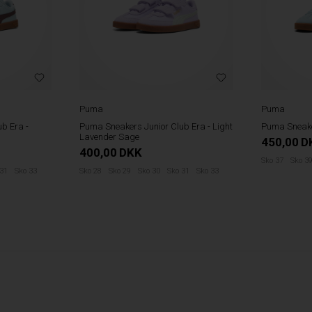
Puma
Puma
b Era -
Puma Sneakers Junior Club Era - Light
Puma Sneake
Lavender Sage
450,00
D
400,00
DKK
Sko 37
Sko 3
 31
Sko 33
Sko 28
Sko 29
Sko 30
Sko 31
Sko 33