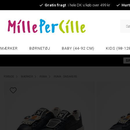
Gratis fragt
i hele DK v/køb over 499 kr
Hurt
MÆRKER
BØRNETØJ
BABY (44-92 CM)
KIDS (98-12
S
FORSIDE
MÆRKER
PUMA
PUMA - SNEAKERS