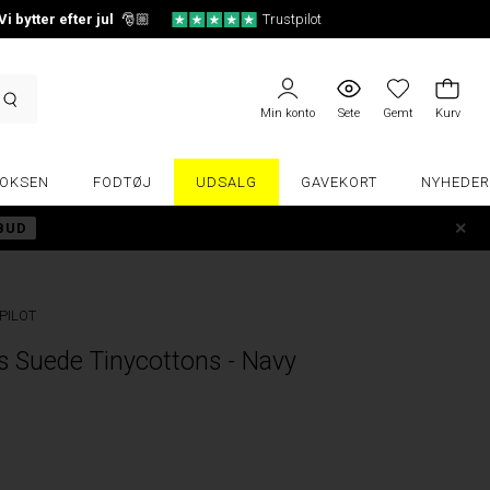
Vi bytter efter jul
🎅🏼
Trustpilot
Min konto
Sete
Gemt
Kurv
OKSEN
FODTØJ
UDSALG
GAVEKORT
NYHEDER
LBUD
PILOT
 Suede Tinycottons - Navy