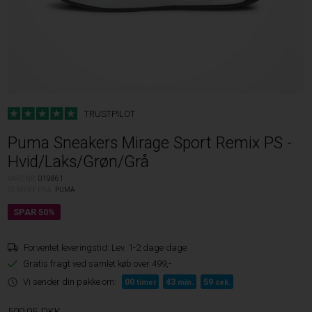
TRUSTPILOT
Puma Sneakers Mirage Sport Remix PS -
Hvid/Laks/Grøn/Grå
VARENR.
019861
SE MERE FRA
PUMA
Forventet leveringstid:
Lev. 1-2 dage dage
Gratis fragt ved samlet køb over 499,-
Vi sender din pakke om:
00
43
58
timer
min.
sek.