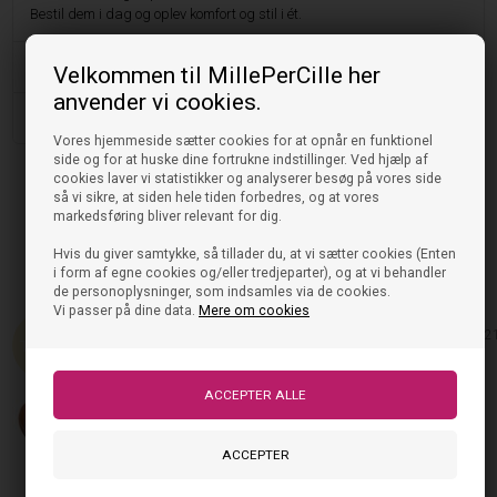
Bestil dem i dag og oplev komfort og stil i ét.
Vask og pleje
Velkommen til MillePerCille her
anvender vi cookies.
Størrelse og pasform
Vores hjemmeside sætter cookies for at opnår en funktionel
side og for at huske dine fortrukne indstillinger. Ved hjælp af
cookies laver vi statistikker og analyserer besøg på vores side
så vi sikre, at siden hele tiden forbedres, og at vores
markedsføring bliver relevant for dig.
Puma Sneakers Vikky
Puma Sneakers Smash Dino -
White
499,95
199,98
DKK
Hvis du giver samtykke, så tillader du, at vi sætter cookies (Enten
På lager, klar til levering
380,00
299,95
DKK
i form af egne cookies og/eller tredjeparter), og at vi behandler
På lager, klar til levering
de personoplysninger, som indsamles via de cookies.
Vi passer på dine data.
Mere om cookies
60%
2