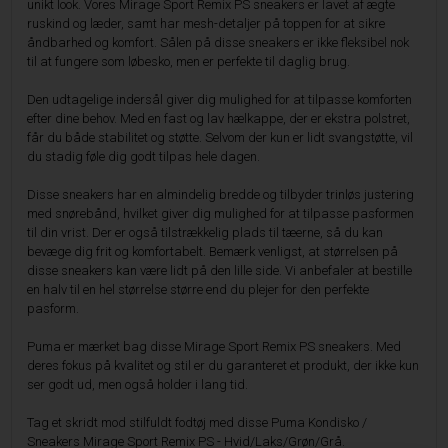
unikt look. Vores Mirage Sport Remix PS sneakers er lavet af ægte
ruskind og læder, samt har mesh-detaljer på toppen for at sikre
åndbarhed og komfort. Sålen på disse sneakers er ikke fleksibel nok
til at fungere som løbesko, men er perfekte til daglig brug.
Den udtagelige indersål giver dig mulighed for at tilpasse komforten
efter dine behov. Med en fast og lav hælkappe, der er ekstra polstret,
får du både stabilitet og støtte. Selvom der kun er lidt svangstøtte, vil
du stadig føle dig godt tilpas hele dagen.
Disse sneakers har en almindelig bredde og tilbyder trinløs justering
med snørebånd, hvilket giver dig mulighed for at tilpasse pasformen
til din vrist. Der er også tilstrækkelig plads til tæerne, så du kan
bevæge dig frit og komfortabelt. Bemærk venligst, at størrelsen på
disse sneakers kan være lidt på den lille side. Vi anbefaler at bestille
en halv til en hel størrelse større end du plejer for den perfekte
pasform.
Puma er mærket bag disse Mirage Sport Remix PS sneakers. Med
deres fokus på kvalitet og stil er du garanteret et produkt, der ikke kun
ser godt ud, men også holder i lang tid.
Tag et skridt mod stilfuldt fodtøj med disse Puma Kondisko /
Sneakers Mirage Sport Remix PS - Hvid/Laks/Grøn/Grå.