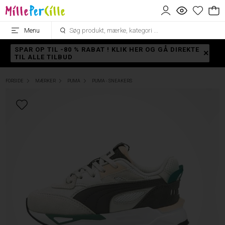
Menu
SPAR OP TIL -80 % RABAT ! KLIK HER OG GÅ DIREKTE
TIL ALLE TILBUD
FORSIDE
MÆRKER
PUMA
PUMA - SNEAKERS