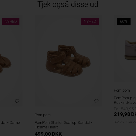
Tjek også disse ud
NYHED
NYHED
60%
Pom pom
PomPom pige
Ruskind/lav
549,95
219,98
D
Pom pom
dal - Camel
PomPom Starter Scallop Sandal -
Sko 25
Sko 2
Picante Heart
499,00
DKK