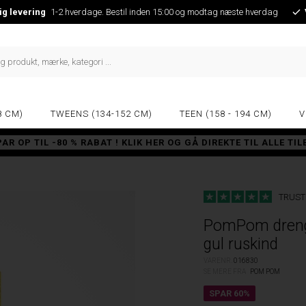
ig levering
1-2 hverdage. Bestil inden 15:00 og modtag næste hverdag
8 CM)
TWEENS (134-152 CM)
TEEN (158 - 194 CM)
V
PAR OP TIL -80 % RABAT ! KLIK HER OG GÅ DIREKTE TIL ALLE TI
TRUST
PomPom drenge
gul ruskind
VARENR.
016830
SE MERE FRA
POM POM