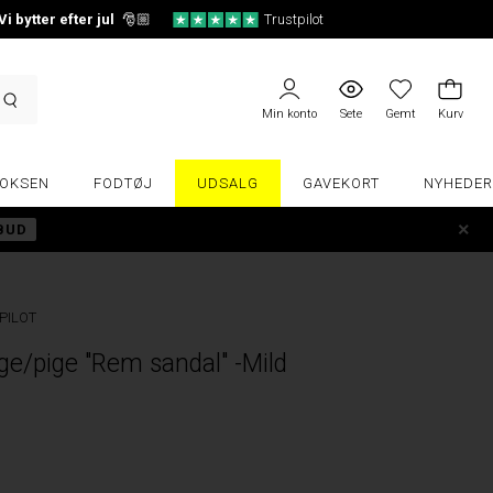
Vi bytter efter jul
🎅🏼
Trustpilot
Min konto
Sete
Gemt
Kurv
OKSEN
FODTØJ
UDSALG
GAVEKORT
NYHEDER
LBUD
PILOT
/pige "Rem sandal" -Mild