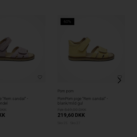
60%
Pom pom
 "Rem sandal" -
PomPom pige "Rem sandal" -
endel
blank/mild gul
549,00
KK
219,60
DKK
9
Sko 25
Sko 27