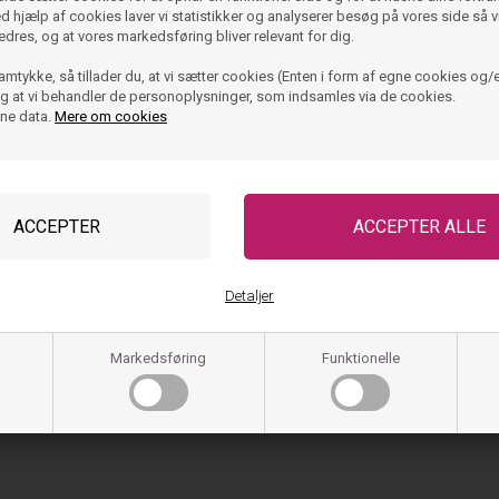
foden eller tæerne.
Ved hjælp af cookies laver vi statistikker og analyserer besøg på vores side så vi
edres, og at vores markedsføring bliver relevant for dig.
- Syet i bedste kvalitet.
amtykke, så tillader du, at vi sætter cookies (Enten i form af egne cookies og/e
 og at vi behandler de personoplysninger, som indsamles via de cookies.
Før og efter sommeren
ine data.
Mere om cookies
eller i instutionen.
Du kan pleje dem med
Markk
PomPom er et unikt skom
familieejet fabrik i Portu
Detaljer
PomPom remsandal mod
Vask og pleje
Markedsføring
Funktionelle
Størrelse og pasfor