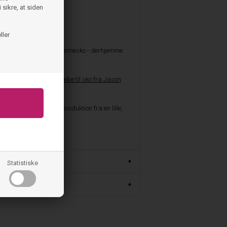
 sikre, at siden
ller
 kan de bruges som hjemmesko - derhjemme
 denne nemme
luksus sæbe til sko fra Jason
ærke med ansvarlig produktion fra en lille,
gal.
el: 6422/35
Statistiske
m