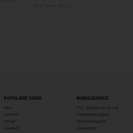
 23
Sko 24
Sko 20
Sko 22
Sko 25
POPULÆRE SIDER
KUNDESERVICE
Molo
FAQ - Spørgsmål og svar
Hummel
Handelsbetingelser
Hilfiger
Persondatapolitik
Gavekort
Cookiepolitik