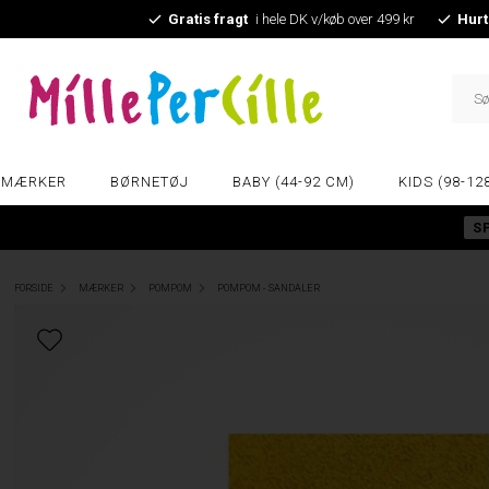
Gratis fragt
i hele DK v/køb over 499 kr
Hurt
MÆRKER
BØRNETØJ
BABY (44-92 CM)
KIDS (98-12
S
FORSIDE
MÆRKER
POMPOM
POMPOM - SANDALER