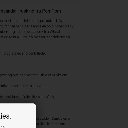
emsandal i ruskind fra PomPom
s med en sandal i mild gul ruskind. Og
mt, for når vi holder sandalen op til vores baby
e ♥ ting i den nye sæson - fra Wheat,
st og Mini A Ture, så passer sandalerne så
ild og støvet end på billedet.
tter og hjælper barnet til ikke at vrikke om.
rinløs justering omkring vristen.
d de små tæer, så de ikke kan slå sig.
r og naturgummi.
ies.
 som ikke klemmes nogen steder. Sandalen er
 anklen og behøver derfor ikke klemme om
kne