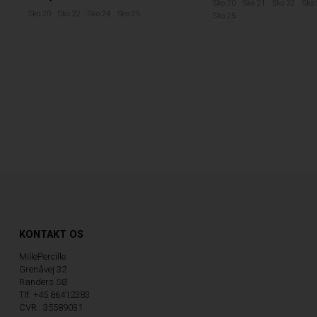
Sko 20
Sko 21
Sko 22
Sko
Sko 20
Sko 22
Sko 24
Sko 25
Sko 25
KONTAKT OS
MillePercille
Grenåvej 32
Randers SØ
Tlf. +45 86412383
CVR.: 35589031