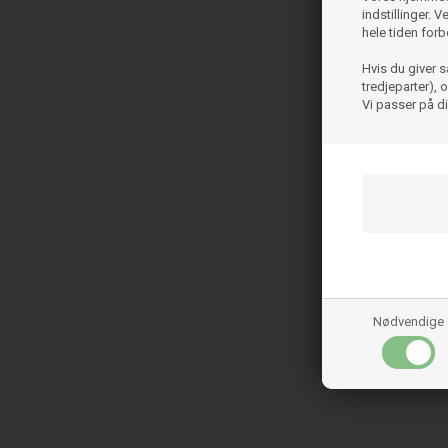
indstillinger. 
hele tiden forb
Hvis du giver s
tredjeparter),
Vi passer på d
Nødvendige