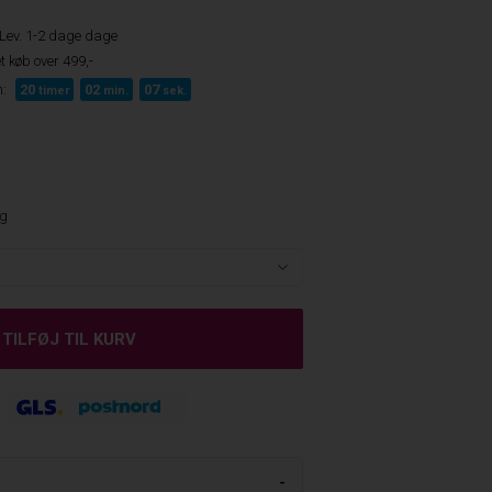
Lev. 1-2 dage dage
t køb over 499,-
:
20
02
06
timer
min.
sek.
ng