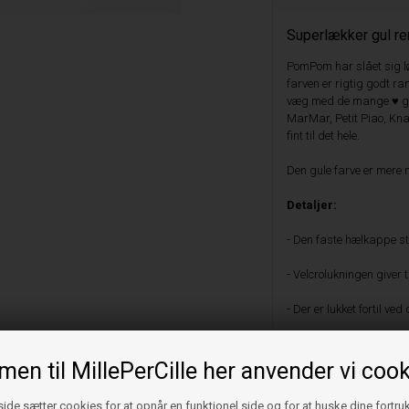
Superlækker gul r
PomPom har slået sig lø
farven er rigtig godt ra
væg med de mange ♥ gul
MarMar, Petit Piao, Kna
fint til det hele.
Den gule farve er mere m
Detaljer:
- Den faste hælkappe stø
- Velcrolukningen giver t
- Der er lukket fortil ve
- Fleksibel sål af læde
en til MillePerCille her anvender vi cook
- Meget sund for foden,
fast forankret rundt om
de sætter cookies for at opnår en funktionel side og for at huske dine fortru