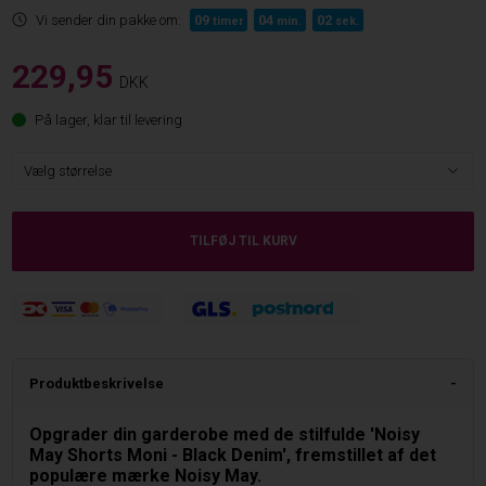
Vi sender din pakke om:
09
04
01
timer
min.
sek.
229,95
DKK
På lager, klar til levering
Produktbeskrivelse
Opgrader din garderobe med de stilfulde 'Noisy
May Shorts Moni - Black Denim', fremstillet af det
populære mærke Noisy May.