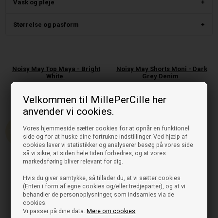
Vask og pleje
Størrelse og pasform
Noisy May Top Maya - Bright
Noisy May Shorts Moni - Dark
White
Grey Denim
149,95
59,98
DKK
229,95
DKK
Velkommen til MillePerCille her
På lager, klar til levering
På lager, klar til levering
anvender vi cookies.
60%
Vores hjemmeside sætter cookies for at opnår en funktionel
side og for at huske dine fortrukne indstillinger. Ved hjælp af
cookies laver vi statistikker og analyserer besøg på vores side
så vi sikre, at siden hele tiden forbedres, og at vores
markedsføring bliver relevant for dig.
Hvis du giver samtykke, så tillader du, at vi sætter cookies
(Enten i form af egne cookies og/eller tredjeparter), og at vi
behandler de personoplysninger, som indsamles via de
cookies.
Vi passer på dine data.
Mere om cookies