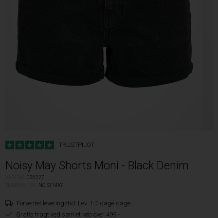
TRUSTPILOT
Noisy May Shorts Moni - Black Denim
VARENR.
026227
SE MERE FRA
NOISY MAY
Forventet leveringstid:
Lev. 1-2 dage dage
Gratis fragt ved samlet køb over 499,-