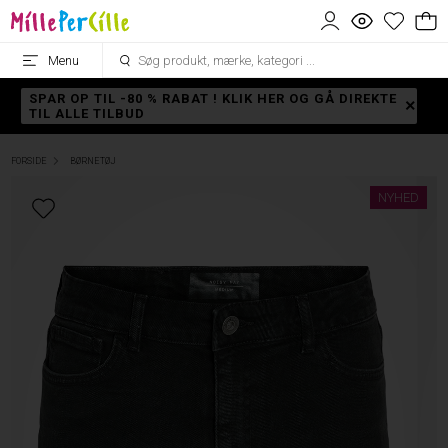
Menu
SPAR OP TIL -80 % RABAT ! KLIK HER OG GÅ DIREKTE
TIL ALLE TILBUD
FORSIDE
BØRNETØJ
NYHED