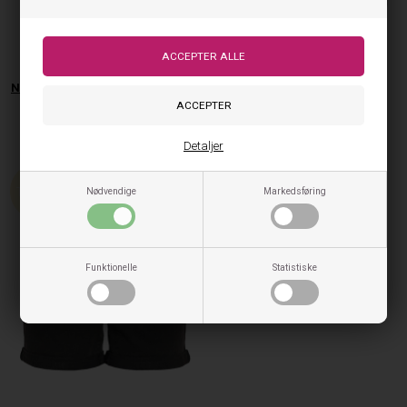
Noisy May Shorts Debby - Black
199,95
99,95
DKK
På lager, klar til levering
Detaljer
50%
Nødvendige
Markedsføring
Funktionelle
Statistiske