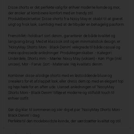
Disse shorts er det perfekte valg for enhver moderne kvinde og mor,
der ønsker at kombinere komfort med en trendy stil.
Produktbeskrivelse: Disse shorts fra Noisy May er skabt til at give et
ungt og frisk look, samtidig med at de tilbyder en behagelig pasform.
Fremstillet i holdbart sort denim, garanterer de både kvalitet og
langvarig brug. Med et klassisk snit og en minimalistisk design, er
'NoisyMay Shorts Moni - Black Denim' velegnede til både casual og
mere opdressede anledninger. Produktegenskaber: - Kategori:
Underdele, Shorts mm. - Mærke: Noisy May (voksen) - Køn: Pige (inkl.
unisex), Mor - Farve: Sort - Materiale: Høj kvalitets denim.
Kombiner disse alsidige shorts med en løstsiddende bluse og
sneakers for et afslappet look, eller dress dem op med en elegant top
og høje hæle for en aften ude. Uanset anledningen vil 'NoisyMay
Shorts Moni - Black Denim' tilføje et moderne og stilfuldt touch til
enhver outfit.
Gør dig klar til sommeren og sikr dig et par 'NoisyMay Shorts Moni -
Black Denim' i dag.
Perfekte til den modebevidste kvinde, der værdsætter kvalitet og stil.