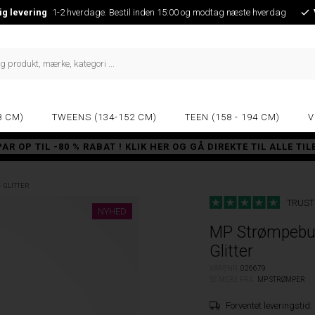
ig levering
1-2 hverdage. Bestil inden 15:00 og modtag næste hverdag
8 CM)
TWEENS (134-152 CM)
TEEN (158 - 194 CM)
V
PAR OP TIL -80 % RABAT ! KLIK HER OG GÅ DIREKTE TIL ALLE TI
- GLITTER
TRUST
NYHED
MP Strømpebuk
Glitter
VARENR.
026679
SE MERE FRA
MP STRØMPER
Forventet leveringstid: