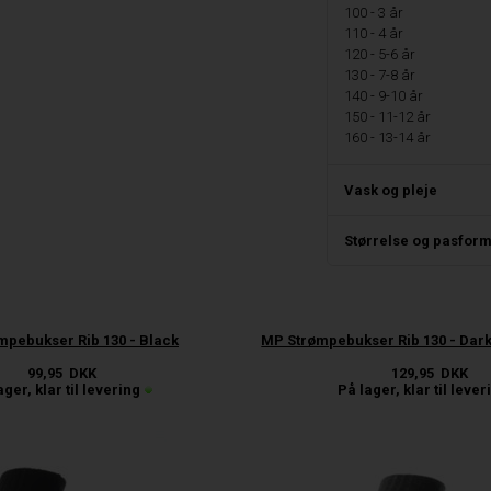
100 - 3 år
110 - 4 år
120 - 5-6 år
130 - 7-8 år
140 - 9-10 år
150 - 11-12 år
160 - 13-14 år
Vask og pleje
Størrelse og pasfor
mpebukser Rib 130 - Black
MP Strømpebukser Rib 130 - Dar
99,95
DKK
129,95
DKK
ager, klar til levering
På lager, klar til lever