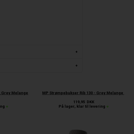
m
k Grey Melange
MP Strømpebukser Rib 130 - Grey Melange
119,95
DKK
ing
På lager, klar til levering