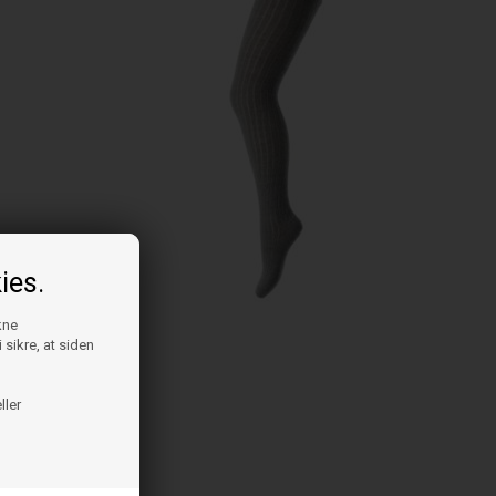
ies.
kne
 sikre, at siden
ller