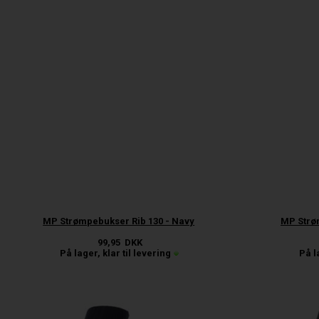
MP Strømpebukser Rib 130 - Navy
MP Strø
99,95
DKK
På lager, klar til levering
På l