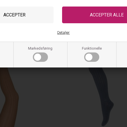
mpebukser Rib 130 - Apple
MP Strømpebukser Rib 130 -
Cinnamon/Brun
99,95
39,98
DKK
99,95
DKK
På lager, klar til lever
ager, klar til levering
Detaljer
Markedsføring
Funktionelle