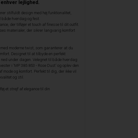
 enhver lejlighed.
r stilfuldt design med høj funktionalitet,
til både hverdag og fest.
e, der tilføjer et touch af finesse til dit outfit.
sses materialer, der sikrer langvarig komfort
n med moderne twist, som garanterer at du
fort. Designet til at tilbyde en perfekt
r ned under dagen. Velegnet til både hverdag
Invester i 'MP 385 853 - Rose Dust' og oplev den
 mode og komfort. Perfekt til dig, der ikke vil
litet og stil.
føj et strejf af elegance til din