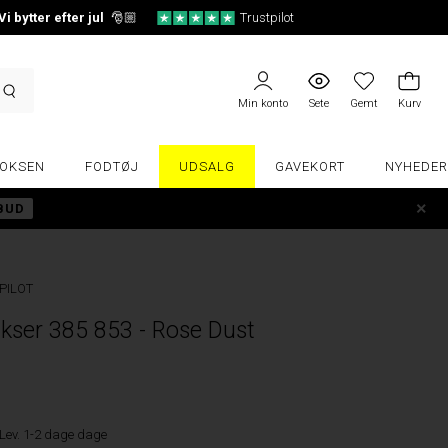
Vi bytter efter jul
🎅🏼
Trustpilot
Min konto
Sete
Gemt
Kurv
OKSEN
FODTØJ
UDSALG
GAVEKORT
NYHEDER
LBUD
PILOT
ser 385 853 - Rose Dust
Lev. 1-2 dage dage