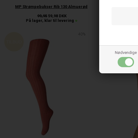
MP Strømpebukser Rib 130 Almuerød
MP Strø
99,95
59,98
DKK
På lager, klar til levering
På l
40%
Nødvendige