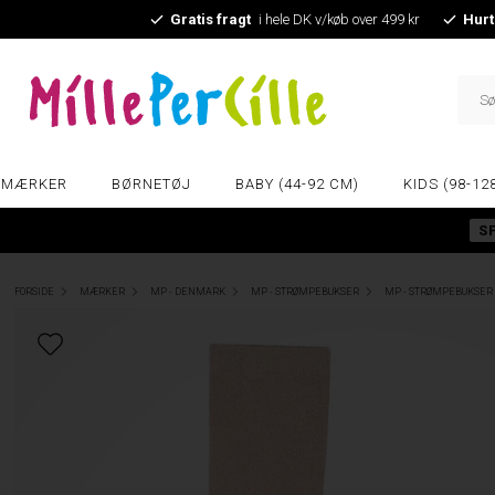
Gratis fragt
i hele DK v/køb over 499 kr
Hurt
MÆRKER
BØRNETØJ
BABY (44-92 CM)
KIDS (98-12
S
FORSIDE
MÆRKER
MP - DENMARK
MP - STRØMPEBUKSER
MP - STRØMPEBUKSER 