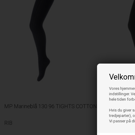
Velkomm
Vores hjemmesi
indstillinger. 
hele tiden forb
MP Marineblå 130 96 TIGHTS COTTON
MP SORT 13
Hvis du giver s
tredjeparter),
Vi passer på d
RIB