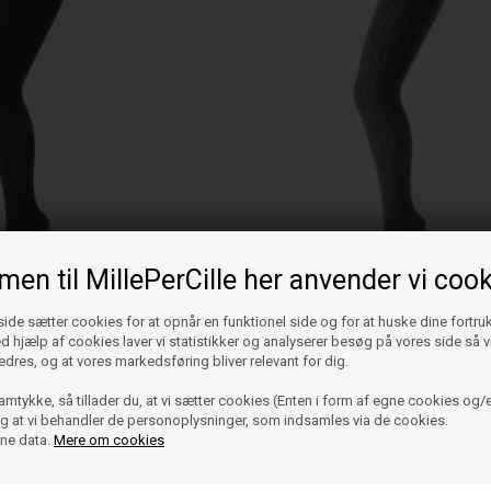
en til MillePerCille her anvender vi cook
de sætter cookies for at opnår en funktionel side og for at huske dine fortru
Ved hjælp af cookies laver vi statistikker og analyserer besøg på vores side så vi
edres, og at vores markedsføring bliver relevant for dig.
0 8 TIGHTS COTTON RIB
amtykke, så tillader du, at vi sætter cookies (Enten i form af egne cookies og/e
 og at vi behandler de personoplysninger, som indsamles via de cookies.
ine data.
Mere om cookies