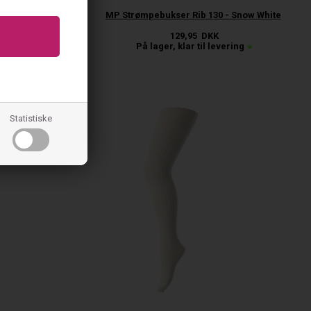
 Mild Blå
MP Strømpebukser Rib 130 - Snow White
129,95
DKK
ing
På lager, klar til levering
60%
Statistiske