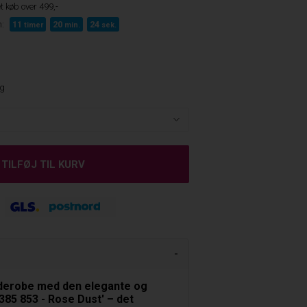
t køb over 499,-
:
11
20
23
timer
min.
sek.
ng
derobe med den elegante og
85 853 - Rose Dust' – det