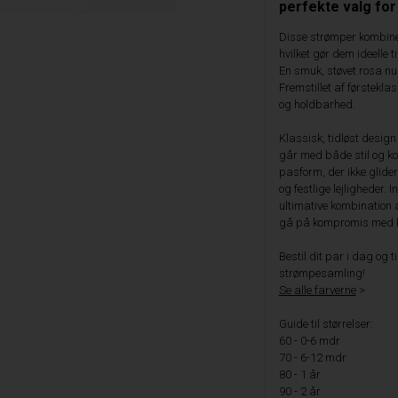
perfekte valg for
Disse strømper kombinere
hvilket gør dem ideelle 
En smuk, støvet rosa nuanc
Fremstillet af førstekla
og holdbarhed.
Klassisk, tidløst desig
går med både stil og kom
pasform, der ikke glide
og festlige lejligheder. 
ultimative kombination af
gå på kompromis med kva
Bestil dit par i dag og til
strømpesamling!
Se alle farverne
>
Guide til størrelser:
60 - 0-6 mdr
70 - 6-12 mdr
80 - 1 år
90 - 2 år