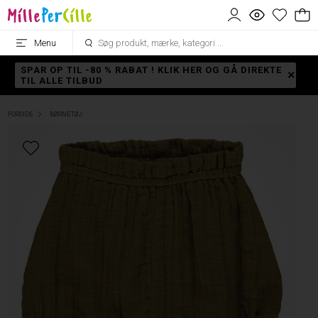
Menu
SPAR OP TIL -80 % RABAT ! KLIK HER OG GÅ DIREKTE
TIL ALLE TILBUD
FORSIDE
BØRNETØJ