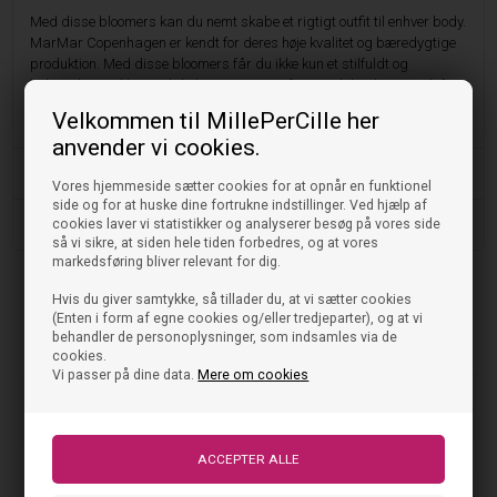
Med disse bloomers kan du nemt skabe et rigtigt outfit til enhver body.
MarMar Copenhagen er kendt for deres høje kvalitet og bæredygtige
produktion. Med disse bloomers får du ikke kun et stilfuldt og
behageligt stykke tøj til dit barn, men også et produkt, der er godt for
miljøet.
Velkommen til MillePerCille her
anvender vi cookies.
Vask og pleje
Vores hjemmeside sætter cookies for at opnår en funktionel
side og for at huske dine fortrukne indstillinger. Ved hjælp af
cookies laver vi statistikker og analyserer besøg på vores side
Størrelse og pasform
så vi sikre, at siden hele tiden forbedres, og at vores
markedsføring bliver relevant for dig.
Hvis du giver samtykke, så tillader du, at vi sætter cookies
(Enten i form af egne cookies og/eller tredjeparter), og at vi
Tjek også disse ud
behandler de personoplysninger, som indsamles via de
cookies.
Vi passer på dine data.
Mere om cookies
NYHED
NYHED