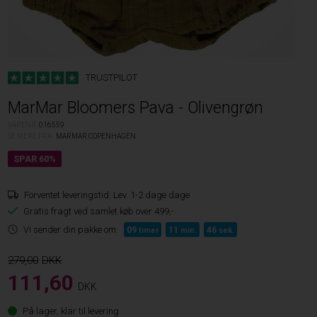
TRUSTPILOT
MarMar Bloomers Pava - Olivengrøn
VARENR.
016559
SE MERE FRA
MARMAR COPENHAGEN
Forventet leveringstid:
Lev. 1-2 dage dage
Gratis fragt ved samlet køb over 499,-
Vi sender din pakke om:
09
11
45
timer
min.
sek.
279,00
111,60
DKK
På lager, klar til levering