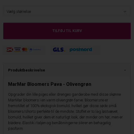
Produktbeskrivelse
MarMar Bloomers Pava - Olivengrøn
Opgrader din lille piges eller drenges garderobe med disse skønne
MarMar bloomers i en varm olivengrøn farve. Bloomersne er
fremstillet af 100% økologisk bomuld, hvilket gør disse søde små
bloomers/shorts perfekte til de mindste. Stoffet er to lag løstvævet
bomuld, hvilket giver dem et naturligt look, der minder om hør, men er
blødere. Elastik i taljen og benåbningerne sikrer en behagelig
pasform.