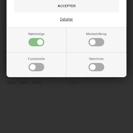
Detaljer
Nødvendige
Markedsføring
Kids ONLY
Jack & Jones børn
Kids Only Vinterjakke Dolly -
Jack & Jones Vinterjakke Soho
Funktionelle
Statistiske
Magnet
Puffer Hood - Rosin
449,95
DKK
499,95
DKK
128cm
134cm
140cm
146cm
128cm
140cm
152cm
164cm
152cm
158cm
164cm
176cm