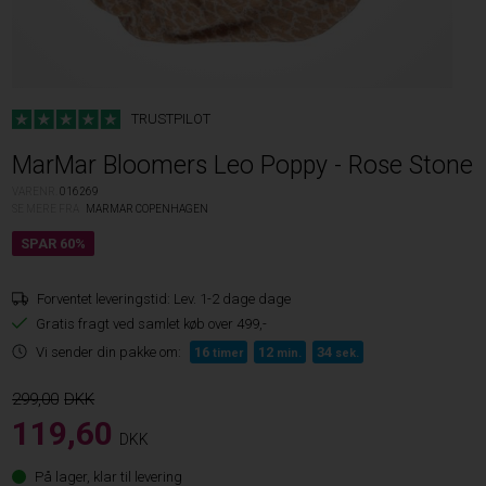
TRUSTPILOT
MarMar Bloomers Leo Poppy - Rose Stone
VARENR.
016269
SE MERE FRA
MARMAR COPENHAGEN
Forventet leveringstid:
Lev. 1-2 dage dage
Gratis fragt ved samlet køb over 499,-
Vi sender din pakke om:
16
12
33
timer
min.
sek.
299,00
119,60
DKK
På lager, klar til levering