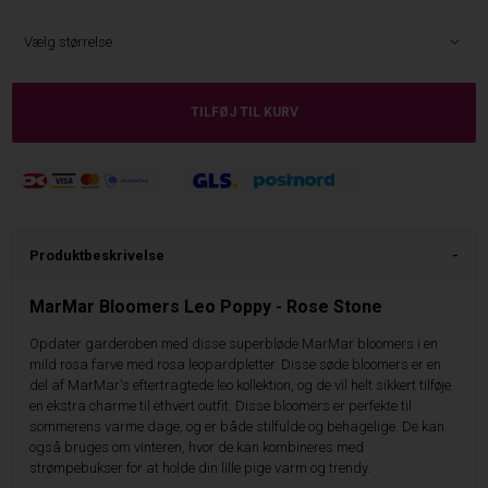
Produktbeskrivelse
MarMar Bloomers Leo Poppy - Rose Stone
Opdater garderoben med disse superbløde MarMar bloomers i en
mild rosa farve med rosa leopardpletter. Disse søde bloomers er en
del af MarMar's eftertragtede leo kollektion, og de vil helt sikkert tilføje
en ekstra charme til ethvert outfit. Disse bloomers er perfekte til
sommerens varme dage, og er både stilfulde og behagelige. De kan
også bruges om vinteren, hvor de kan kombineres med
strømpebukser for at holde din lille pige varm og trendy.