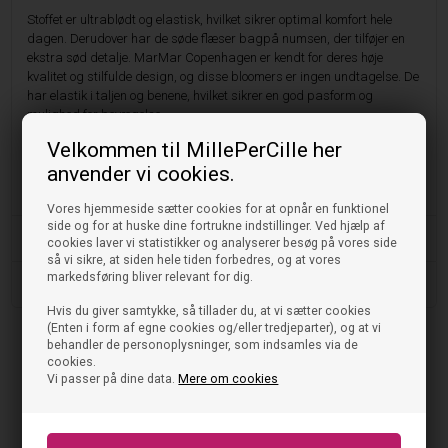
Stoffet er ultrablødt og elastisk, hvilket sikrer optimal komfort hele
dagen. Derudover har de søde flæser bagpå numsen, der tilføjer en
ekstra sød detalje. MarMar Copenhagen er kendt for deres høje
kvalitet og stilfulde design, og disse bloomers er ingen undtagelse. De
har elastik i taljen og benene, hvilket sikrer en god pasform og
mulighed for bevægelse.
Velkommen til MillePerCille her
Tilføj disse MarMar bloomers til din lille piges garderobe i dag, og giv
anvender vi cookies.
hende et unikt og sødt look. Køb dem nu fra vores webshop og nyd den
høje kvalitet og stil, som MarMar Copenhagen er kendt for.
Vores hjemmeside sætter cookies for at opnår en funktionel
side og for at huske dine fortrukne indstillinger. Ved hjælp af
Vask og pleje
cookies laver vi statistikker og analyserer besøg på vores side
så vi sikre, at siden hele tiden forbedres, og at vores
markedsføring bliver relevant for dig.
Størrelse og pasform
Hvis du giver samtykke, så tillader du, at vi sætter cookies
(Enten i form af egne cookies og/eller tredjeparter), og at vi
behandler de personoplysninger, som indsamles via de
cookies.
Tjek også disse ud
Vi passer på dine data.
Mere om cookies
NYHED
NYHED