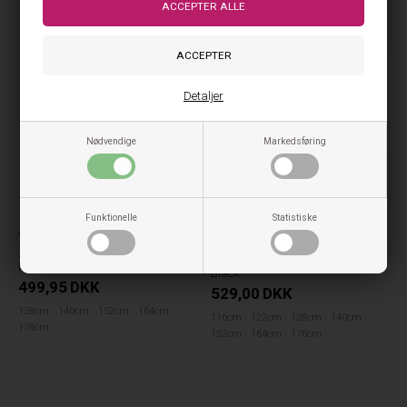
Detaljer
Nødvendige
Markedsføring
Funktionelle
Statistiske
Jack & Jones børn
Tommy Hilfiger
Jack & Jones Vinterjakke Soho
Tommy Hilfiger Wide Leg Pants -
Puffer Hood - Black
Black
499,95
DKK
529,00
DKK
128cm
140cm
152cm
164cm
116cm
122cm
128cm
140cm
176cm
152cm
164cm
176cm