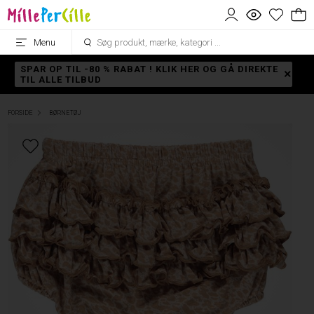
Menu
SPAR OP TIL -80 % RABAT ! KLIK HER OG GÅ DIREKTE
TIL ALLE TILBUD
FORSIDE
BØRNETØJ