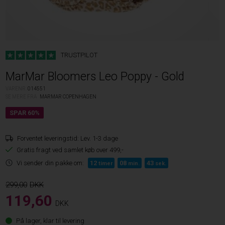
TRUSTPILOT
MarMar Bloomers Leo Poppy - Gold
VARENR.
014551
SE MERE FRA
MARMAR COPENHAGEN
Forventet leveringstid:
Lev. 1-3 dage
Gratis fragt ved samlet køb over 499,-
Vi sender din pakke om:
12
08
42
timer
min.
sek.
299,00
119,60
DKK
På lager, klar til levering