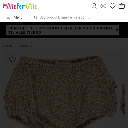
Menu
SPAR OP TIL -80 % RABAT ! KLIK HER OG GÅ DIREKTE
TIL ALLE TILBUD
FORSIDE
BØRNETØJ