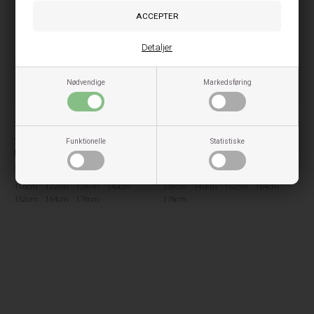
Detaljer
Nødvendige
Markedsføring
Tommy Hilfiger
Calvin Klein
Funktionelle
Statistiske
Tommy Hilfiger Wide Leg Pants -
Calvin Klein Langærmede bluser
Black
2pak. - Sort/Hvid
529,00
DKK
349,00
DKK
116cm
122cm
128cm
140cm
128cm
140cm
152cm
164cm
152cm
164cm
176cm
176cm