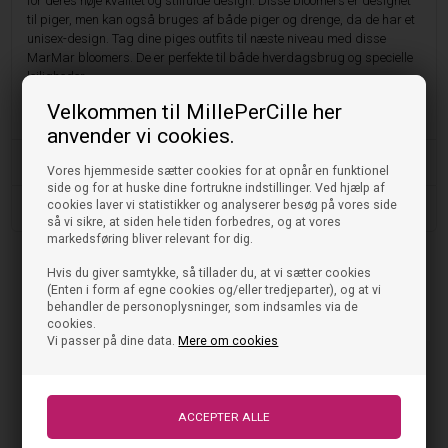
for deres høje kvalitet og stilfulde design. Disse bloomers er designet
til piger, men kan også bruges af både piger og drenge, da de har et
unisex-design. Tag dine piges outfits til næste niveau med disse
MarMar bloomers. De er perfekte til både hverdagsbrug og specielle
lejligheder.
Velkommen til MillePerCille her
Køb dem i dag og lad din pige skinne i stil og komfort.
anvender vi cookies.
Vask og pleje
Vores hjemmeside sætter cookies for at opnår en funktionel
side og for at huske dine fortrukne indstillinger. Ved hjælp af
cookies laver vi statistikker og analyserer besøg på vores side
Størrelse og pasform
så vi sikre, at siden hele tiden forbedres, og at vores
markedsføring bliver relevant for dig.
Hvis du giver samtykke, så tillader du, at vi sætter cookies
(Enten i form af egne cookies og/eller tredjeparter), og at vi
Tjek også disse ud
behandler de personoplysninger, som indsamles via de
cookies.
Vi passer på dine data.
Mere om cookies
NYHED
NYHED