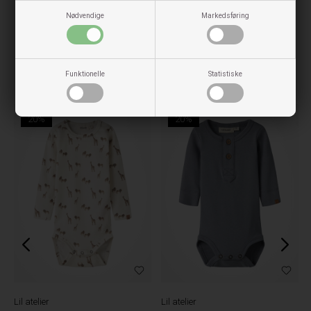
Nødvendige
Markedsføring
Funktionelle
Statistiske
Tjek også disse ud
20%
20%
Lil atelier
Lil atelier