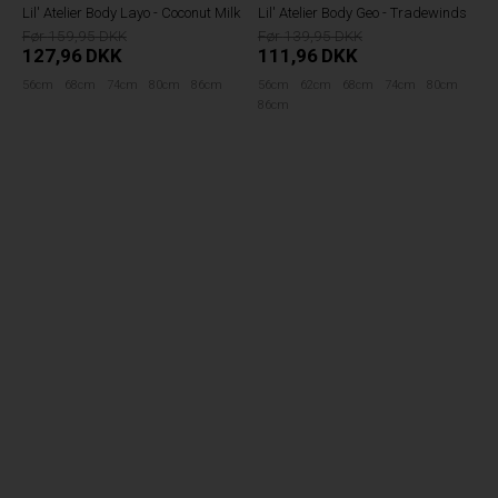
Lil' Atelier Body Layo - Coconut Milk
Lil' Atelier Body Geo - Tradewinds
159,95
139,95
127,96
DKK
111,96
DKK
56cm
68cm
74cm
80cm
86cm
56cm
62cm
68cm
74cm
80cm
86cm