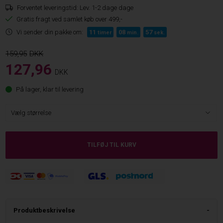
Forventet leveringstid:
Lev. 1-2 dage dage
Gratis fragt ved samlet køb over 499,-
Vi sender din pakke om:
11
08
57
timer
min.
sek.
159,95
127,96
DKK
På lager, klar til levering
Produktbeskrivelse