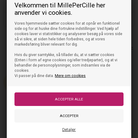
Velkommen til MillePerCille her
Vask og pleje
anvender vi cookies.
Størrelse og pasform
Vores hjemmeside sætter cookies for at opnår en funktionel
side og for at huske dine fortrukne indstillinger. Ved hjælp af
cookies laver vi statistikker og analyserer besøg på vores side
så vi sikre, at siden hele tiden forbedres, og at vores
markedsføring bliver relevant for dig.
Lil' Atelier Body - Sand
Lil Atelier Cherry Loose Jeans -
Medium Blue Denim
Hvis du giver samtykke, så tillader du, at vi sætter cookies
229,95
91,98
DKK
(Enten i form af egne cookies og/eller tredjeparter), og at vi
På lager, klar til levering
249,95
DKK
behandler de personoplysninger, som indsamles via de
På lager, klar til levering
cookies.
60%
Vi passer på dine data.
Mere om cookies
Detaljer