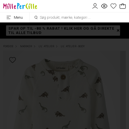
Menu
SPAR OP TIL -80 % RABAT ! KLIK HER OG GÅ DIREKTE
TIL ALLE TILBUD
FORSIDE
MÆRKER
LIL´ ATELIER
LIL´ ATELIER - BODY