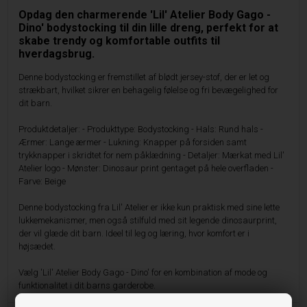
Opdag den charmerende 'Lil' Atelier Body Gago -
Dino' bodystocking til din lille dreng, perfekt for at
skabe trendy og komfortable outfits til
hverdagsbrug.
Denne bodystocking er fremstillet af blødt jersey-stof, der er let og
strækbart, hvilket sikrer en behagelig følelse og fri bevægelighed for
dit barn.
Produktdetaljer: - Produkttype: Bodystocking - Hals: Rund hals -
Ærmer: Lange ærmer - Lukning: Knapper på forsiden samt
trykknapper i skridtet for nem påklædning - Detaljer: Mærkat med Lil'
Atelier logo - Mønster: Dinosaur print gentaget på hele overfladen -
Farve: Beige
Denne bodystocking fra Lil' Atelier er ikke kun praktisk med sine lette
lukkemekanismer, men også stilfuld med sit legende dinosaurprint,
der vil glæde dit barn. Ideel til leg og læring, hvor komfort er i
højsædet.
​​​​​​​Vælg 'Lil' Atelier Body Gago - Dino' for en kombination af mode og
funktionalitet i dit barns garderobe.