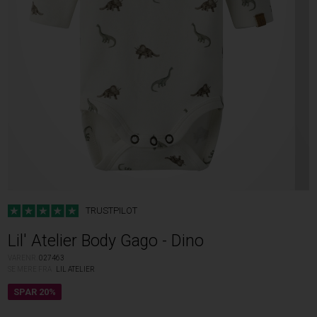
TRUSTPILOT
Lil' Atelier Body Gago - Dino
VARENR.
027463
SE MERE FRA
LIL ATELIER