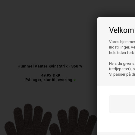
Velkomm
Vores hjemmesi
indstillinger. 
hele tiden forb
Hvis du giver s
Hummel Vanter Kvint Strik - Spurv
Humm
tredjeparter),
Vi passer på d
49,95
DKK
På lager, klar til levering
På l