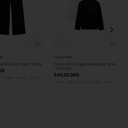
er
Calvin Klein
er Wide Leg Pants - Black
Calvin Klein Langærmede bluser 2pak.
- Sort/Hvid
KK
349,00
DKK
m
128cm
140cm
152cm
128cm
140cm
152cm
164cm
176cm
m