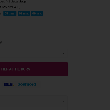
Lev. 1-2 dage dage
t køb over 499,-
:
08
01
08
timer
min.
sek.
ng