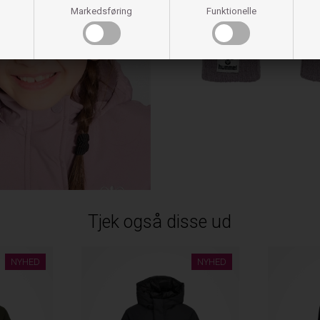
Markedsføring
Funktionelle
Tjek også disse ud
NYHED
NYHED