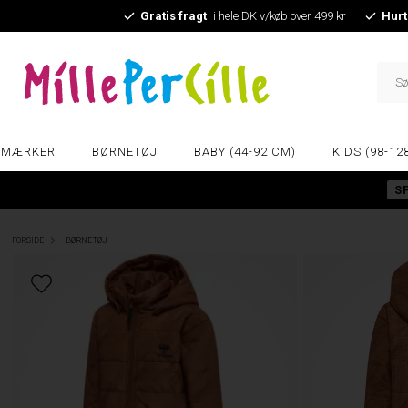
Gratis fragt
i hele DK v/køb over 499 kr
Hurt
MÆRKER
BØRNETØJ
BABY (44-92 CM)
KIDS (98-12
S
FORSIDE
BØRNETØJ