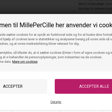
Berlin Vinterjakken i br
bliv klar til vinterens kul
Vask og pleje
en til MillePerCille her anvender vi cook
Størrelse og pasfor
de sætter cookies for at opnår en funktionel side og for at huske dine fortru
Ved hjælp af cookies laver vi statistikker og analyserer besøg på vores side så vi
edres, og at vores markedsføring bliver relevant for dig.
amtykke, så tillader du, at vi sætter cookies (Enten i form af egne cookies og/e
el Hue Beanie - Quail
Hummel Vanter Kvint Strik
 og at vi behandler de personoplysninger, som indsamles via de cookies.
ine data.
Mere om cookies
99,95
DKK
49,95
DKK
ager, klar til levering
På lager, klar til lever
Detaljer