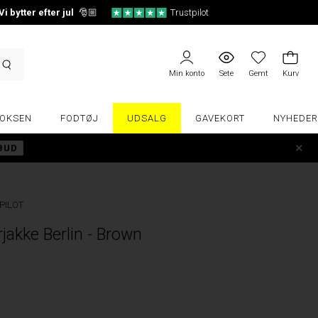
Vi bytter efter jul
🎅🏼
Trustpilot
Min konto
Sete
Gemt
Kurv
OKSEN
FODTØJ
UDSALG
GAVEKORT
NYHEDER
LBUD
PILOT
akke Berlin - Brown