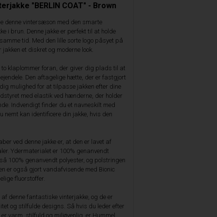
terjakke "BERLIN COAT" - Brown
e denne vintersæson med den smarte
e i brun. Denne jakke er perfekt til at holde
 samme tid. Med den lille sorte logo påsyet på
r jakken et diskret og moderne look.
to klaplommer foran, der giver dig plads til at
ejendele. Den aftagelige hætte, der er fastgjort
ig mulighed for at tilpasse jakken efter dine
dstyret med elastik ved hænderne, der holder
de. Indvendigt finder du et navneskilt med
du nemt kan identificere din jakke, hvis den
ber ved denne jakke er, at den er lavet af
ler. Ydermaterialet er 100% genanvendt
også 100% genanvendt polyester, og polstringen
en er også gjort vandafvisende med Bionic
elige fluorstoffer.
f denne fantastiske vinterjakke, og de er
itet og stilfulde designs. Så hvis du leder efter
 er varm, stilfuld og miljøvenlig, er Hummel