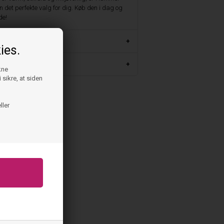
un det perfekte valg for dig. Køb den i dag og
de!
ies.
m
kne
 sikre, at siden
ller
 - Glove
ing