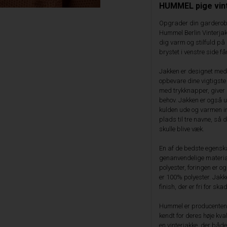
HUMMEL pige vin
Opgrader din garderob
Hummel Berlin Vinterjakk
dig varm og stilfuld på
brystet i venstre side få
Jakken er designet med 
opbevare dine vigtigste 
med trykknapper, giver d
behov. Jakken er også u
kulden ude og varmen in
plads til tre navne, så 
skulle blive væk.
En af de bedste egenska
genanvendelige materia
polyester, foringen er 
er 100% polyester. Jakk
finish, der er fri for skad
Hummel er producenten a
kendt for deres høje kval
en vinterjakke, der både