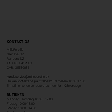
KONTAKT OS
MillePercille
Grenåvej 32
Randers SØ
Tlf. +45 86412383
CVR.: 35589031
kundeservice@millepercille.dk
Du kan kontakte os på tlf.:86412383 mellem 10.00-17.00.
E-mail henvendelser besvares indenfor 1-2 hverdage.
BUTIKKEN
Mandag - Torsdag 10.00 - 17.00
Fredag 10.00-18.00
Lørdag 10.00 - 14.00