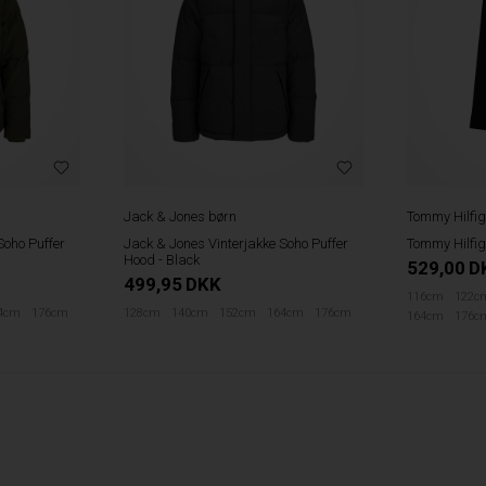
Jack & Jones børn
Tommy Hilfig
Soho Puffer
Jack & Jones Vinterjakke Soho Puffer
Tommy Hilfig
Hood - Black
529,00
D
499,95
DKK
116cm
122c
4cm
176cm
128cm
140cm
152cm
164cm
176cm
164cm
176c