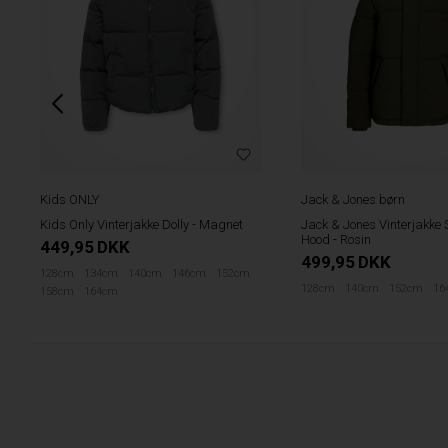
Kids ONLY
Jack & Jones børn
Kids Only Vinterjakke Dolly - Magnet
Jack & Jones Vinterjakke 
Hood - Rosin
449,95
DKK
499,95
DKK
128cm
134cm
140cm
146cm
152cm
128cm
140cm
152cm
16
158cm
164cm