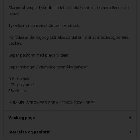
Skønne strømper hvor rib stoffet på anklen kan foldes ned eller op ad
benet.
Tykkelsen er som en strømpe, ikke en sok.
På foden er der logo og størrelse så det er nemt at matche og sortere i
vasken.
Super pasform med plads til tæer.
Super syninger / vævninger som ikke generer.
80% bomuld
17% polyamid
3% elastan
HUMMEL STRØMPER SORA - 22404-2006 - GREY
Vask og pleje
Størrelse og pasform