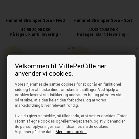
Hummel Strømper Sora - Hvid
Hummel Strømper Sora - Sort
49,95
29,98
DKK
49,95
29,98
DKK
På lager, klar til levering
På lager, klar til levering
40%
4
Velkommen til MillePerCille her
anvender vi cookies.
Vores hjemmeside sætter cookies for at opnår en funktionel
side og for at huske dine fortrukne indstillinger. Ved hjælp af
cookies laver vi statistikker og analyserer besøg på vores side
så vi sikre, at siden hele tiden forbedres, og at vores
markedsføring bliver relevant for dig.
Hvis du giver samtykke, så tillader du, at vi sætter cookies (Enten
i form af egne cookies og/eller tredjeparter), og at vi behandler
de personoplysninger, som indsamles via de cookies.
Vi passer på dine data.
Mere om cookies
Hummel Strømper Sora - Navy
HUMMEL pige bluse/sweatshirt