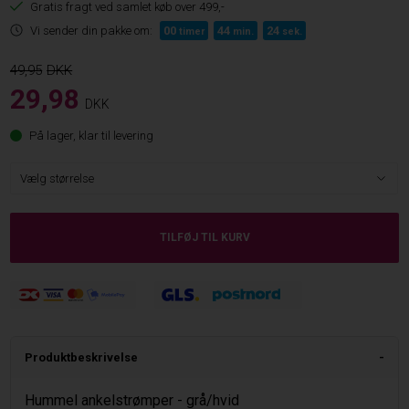
Gratis fragt ved samlet køb over 499,-
Vi sender din pakke om:
00
44
24
timer
min.
sek.
49,95
29,98
DKK
På lager, klar til levering
Produktbeskrivelse
Hummel ankelstrømper - grå/hvid