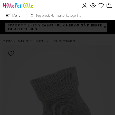
Menu
SPAR OP TIL -80 % RABAT ! KLIK HER OG GÅ DIREKTE
TIL ALLE TILBUD
FORSIDE
MÆRKER
HUMMEL
HUMMEL - STRØMPER