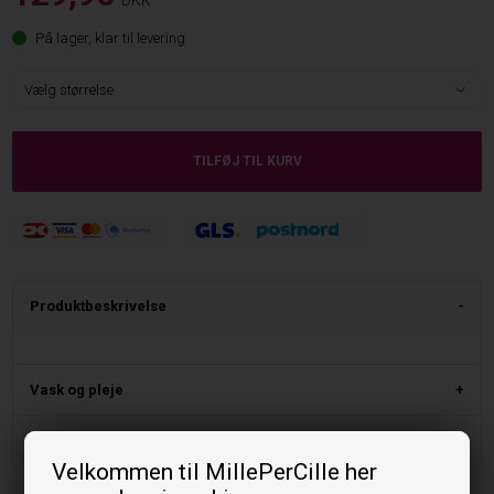
På lager, klar til levering
Produktbeskrivelse
Vask og pleje
Størrelse og pasform
Velkommen til MillePerCille her