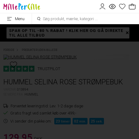
Menu
SPAR OP TIL -80 % RABAT ! KLIK HER OG GÅ DIREKTE
TIL ALLE TILBUD
FORSIDE
PRODUKTER UDEN BILLEDE
TRUSTPILOT
HUMMEL SELINA ROSE STRØMPEBUK
VARENR.
013894
SE MERE FRA
HUMMEL
Forventet leveringstid:
Lev. 1-2 dage dage
Gratis fragt ved samlet køb over 499,-
Vi sender din pakke om:
23
02
25
timer
min.
sek.
129,95
DKK