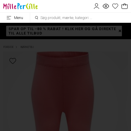
Menu
SPAR OP TIL -80 % RABAT ! KLIK HER OG GÅ DIREKTE
TIL ALLE TILBUD
FORSIDE
BØRNETØJ