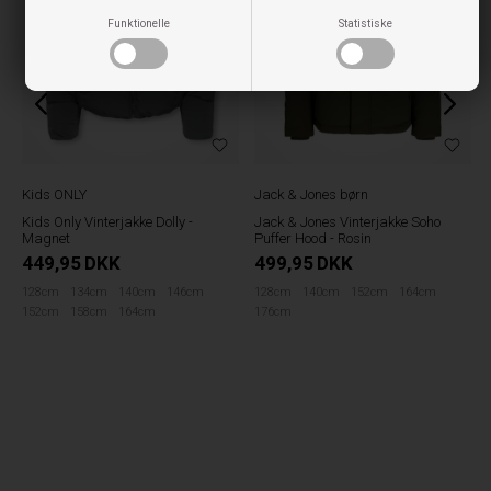
Funktionelle
Statistiske
Kids ONLY
Jack & Jones børn
Kids Only Vinterjakke Dolly -
Jack & Jones Vinterjakke Soho
Magnet
Puffer Hood - Rosin
449,95
DKK
499,95
DKK
128cm
134cm
140cm
146cm
128cm
140cm
152cm
164cm
152cm
158cm
164cm
176cm