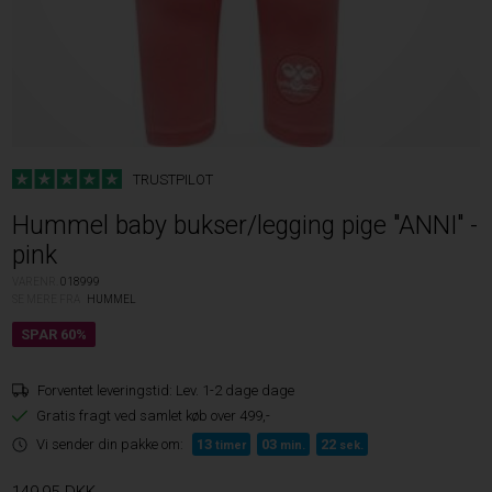
TRUSTPILOT
Hummel baby bukser/legging pige "ANNI" -
pink
VARENR.
018999
SE MERE FRA
HUMMEL
Forventet leveringstid:
Lev. 1-2 dage dage
Gratis fragt ved samlet køb over 499,-
Vi sender din pakke om:
13
03
21
timer
min.
sek.