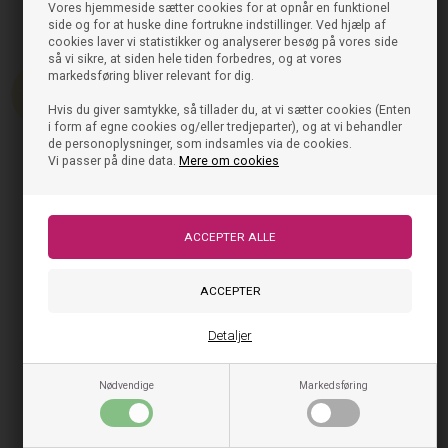
Vores hjemmeside sætter cookies for at opnår en funktionel
199,95
79,98
DKK
På lager, klar til levering
side og for at huske dine fortrukne indstillinger. Ved hjælp af
cookies laver vi statistikker og analyserer besøg på vores side
så vi sikre, at siden hele tiden forbedres, og at vores
60%
markedsføring bliver relevant for dig.
Hvis du giver samtykke, så tillader du, at vi sætter cookies (Enten
i form af egne cookies og/eller tredjeparter), og at vi behandler
de personoplysninger, som indsamles via de cookies.
Vi passer på dine data.
Mere om cookies
Tjek også disse ud
Detaljer
NYHED
NYHED
Nødvendige
Markedsføring