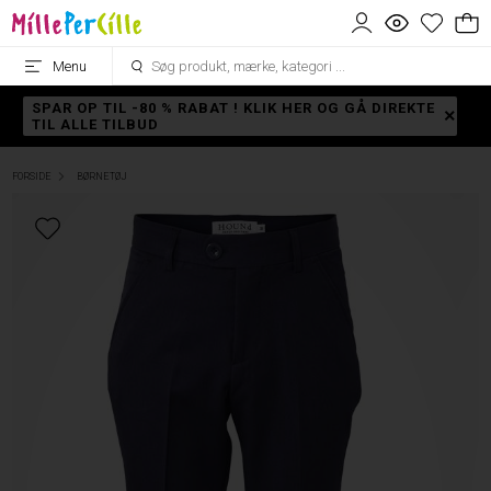
Menu
SPAR OP TIL -80 % RABAT ! KLIK HER OG GÅ DIREKTE
TIL ALLE TILBUD
FORSIDE
BØRNETØJ