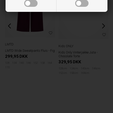
LMTD
Kids ONLY
LMTD Wide Sweatpants Fluis - Fig
Kids Only Vinterjakke Juta -
Chocolate Torte
299,95
DKK
329,95
DKK
128
134
140
146
152
158
164
128cm
134cm
140cm
146cm
170
152cm
158cm
164cm