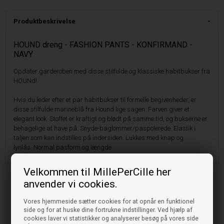
Produktbeskrivelse
HOUND dreng - FASHION PANTS - KONFIRMAND -
NAVY
Opdater garderoben med disse stilfulde og klassiske habitbukser fra
HOUNd!
Hvis du leder efter et par habitbukser til formelle begivenheder, er
disse stilfulde marineblå fra Hound lige sagen. Farven giver et
elegant look. Stoffet er kraftigt og blødt på samme tid, og bukserne er
behagelige at have på. Snyde-baglommer/paspolerede. Elastik i
taljen som kan indstilles på indersiden.
Lukkes med knap og
lynlås.
Normal pasform og længde
Tjek også vores skjorter, bælter og butterflyes ud ud i vores store
Velkommen til MillePerCille her
sortiment!
anvender vi cookies.
Materiale:
Vores hjemmeside sætter cookies for at opnår en funktionel
- 78% Polyester
side og for at huske dine fortrukne indstillinger. Ved hjælp af
- 18% Viskose
cookies laver vi statistikker og analyserer besøg på vores side
- 4% Elastan