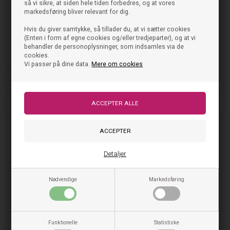
så vi sikre, at siden hele tiden forbedres, og at vores
markedsføring bliver relevant for dig.
Vaskeanvisning:
Max 30° - Vi anbefaler, at du altid læser og følger vaskeanvisningen,
Hvis du giver samtykke, så tillader du, at vi sætter cookies
som du finder inde i tøjet.
(Enten i form af egne cookies og/eller tredjeparter), og at vi
behandler de personoplysninger, som indsamles via de
cookies.
HOUND dreng - FASHION PANTS - KONFIRMAND - NAVY
Vi passer på dine data.
Mere om cookies
Vask og pleje
Størrelse og pasform
Tjek også disse ud
Detaljer
Nødvendige
Markedsføring
NYHED
NYHED
Funktionelle
Statistiske