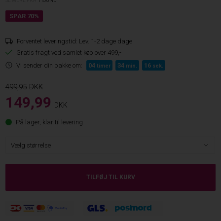
SE MERE FRA
HOUND
Forventet leveringstid:
Lev. 1-2 dage dage
Gratis fragt ved samlet køb over 499,-
Vi sender din pakke om:
04
34
16
timer
min.
sek.
499,95
149,99
DKK
På lager, klar til levering