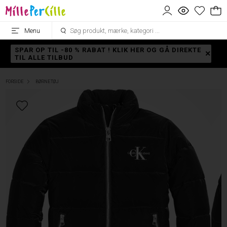
Menu
SPAR OP TIL -80 % RABAT ! KLIK HER OG GÅ DIREKTE
TIL ALLE TILBUD
FORSIDE
BØRNETØJ