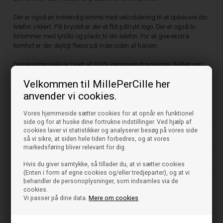
Der er også en indvendig lomme med velcrolukning til at opbevare din
telefon sikkert. På brystet er der et flot påtrykt logo. Der er også to
forlommer med lynlås og plads til din telefon. For at give ekstra
komfort er der dejligt fleece på indersiden af halsen.
Denne vinterjakke er lavet af 100% genanvendt polyester, hvilket gør
den både miljøvenlig og bæredygtig. Fyldet består af Sorona Aura
Velkommen til MillePerCille her
polyesterfibre, hvor 37% er planteudvundet, hvilket bidrager til dens
gode isoleringsevne. Med Calvin Klein som producent er du
anvender vi cookies.
garanteret både stil og kvalitet. Denne vinterjakke er ideel til piger og
unisex-brugere, der ønsker en trendy og miljøvenlig overtøjsmulighed.
Vores hjemmeside sætter cookies for at opnår en funktionel
side og for at huske dine fortrukne indstillinger. Ved hjælp af
cookies laver vi statistikker og analyserer besøg på vores side
Vask og pleje
så vi sikre, at siden hele tiden forbedres, og at vores
markedsføring bliver relevant for dig.
Størrelse og pasform
Hvis du giver samtykke, så tillader du, at vi sætter cookies
(Enten i form af egne cookies og/eller tredjeparter), og at vi
behandler de personoplysninger, som indsamles via de
cookies.
Vi passer på dine data.
Mere om cookies
Tjek også disse ud