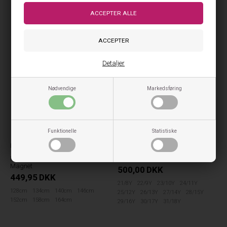
NYHED
NYHED
Detaljer
Nødvendige
Markedsføring
Funktionelle
Statistiske
GRUNT
Kids ONLY
Grunt Hamon Jeans - Raw Blue
Kids Only Vinterjakke Dolly -
Magnet
500,00
DKK
449,95
DKK
21/8Y
22/9Y
23/10Y
24/11Y
128cm
134cm
140cm
146cm
25/12Y
26/13Y
27/14Y
28/15Y
152cm
158cm
164cm
29/16Y
30/17Y
31/18Y