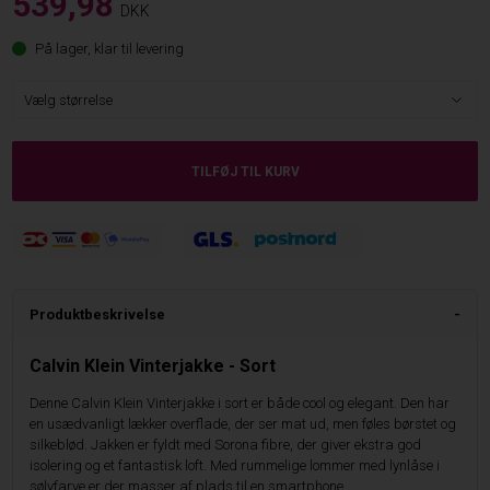
539,98
DKK
På lager, klar til levering
Produktbeskrivelse
Calvin Klein Vinterjakke - Sort
Denne Calvin Klein Vinterjakke i sort er både cool og elegant. Den har
en usædvanligt lækker overflade, der ser mat ud, men føles børstet og
silkeblød. Jakken er fyldt med Sorona fibre, der giver ekstra god
isolering og et fantastisk loft. Med rummelige lommer med lynlåse i
sølvfarve er der masser af plads til en smartphone.