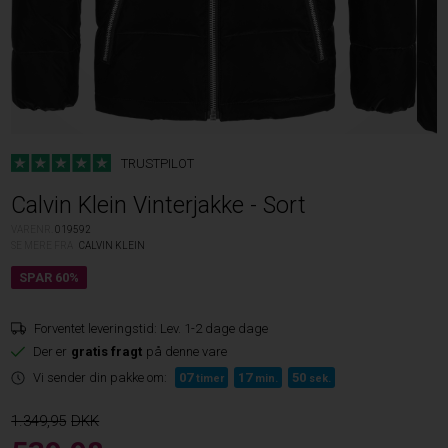
TRUSTPILOT
Calvin Klein Vinterjakke - Sort
VARENR.
019592
SE MERE FRA
CALVIN KLEIN
Forventet leveringstid:
Lev. 1-2 dage dage
Der er
gratis fragt
på denne vare
Vi sender din pakke om:
07
17
50
timer
min.
sek.
1.349,95