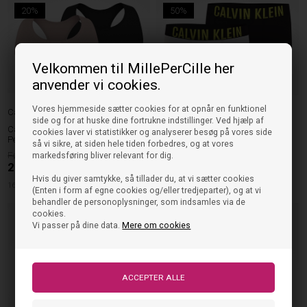
20%
50%
Velkommen til MillePerCille her
anvender vi cookies.
Vores hjemmeside sætter cookies for at opnår en funktionel
Calvin Klein
Calvin Klein
side og for at huske dine fortrukne indstillinger. Ved hjælp af
Calvin Klein Bralette/Begynder Bh -
Calvin Klein Boxers - Sort/Hvid
cookies laver vi statistikker og analyserer besøg på vores side
Peachwhip/Sort (2pak)
(2pak)
så vi sikre, at siden hele tiden forbedres, og at vores
279,00
249,95
markedsføring bliver relevant for dig.
223,20
DKK
124,98
DKK
Hvis du giver samtykke, så tillader du, at vi sætter cookies
164cm
128cm
(Enten i form af egne cookies og/eller tredjeparter), og at vi
behandler de personoplysninger, som indsamles via de
cookies.
NYHED
Vi passer på dine data.
Mere om cookies