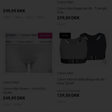
Calvin Klein
Calvin Klein Begynder Bh - Triangle
249,95
DKK
Grey
239,00
DKK
128cm
140cm
152cm
164cm
152cm
NYHED
50%
Calvin Klein
Calvin Klein Bralette/Begynder Bh -
Calvin Klein
Navy (2pak)
Calvin Klein Boxers - Hvid/Grå
279,00
(2pak)
139,50
DKK
249,95
DKK
164cm
152cm
164cm