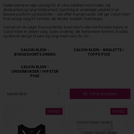
Materialerne er nøje udvalgt for at sikre blødhed mod huden, høj
åndbarhed og lang holdbarhed. Samtidig er undertøjet udviklet til at
bevare pasform og elasticitet – selv efter mange vaske. Det gør Calvin Klein
til et oplagt valg for familier, der ønsker kvalitet i hverdagen.
Uanset om du søger basisundertøj, boxershorts eller komfortable toppe, er
Calvin Klein et sikkert valg. Oplev undertøj, der kombinerer komfort, kvalitet
og ikonisk design til børn og unge med sans for stil.
CALVIN KLEIN -
CALVIN KLEIN - BRALETTE /
BOKSESHORTS DRENG
TOPPE PIGE
CALVIN KLEIN -
UNDERBUKSER / HIPSTER
PIGE
Filtrer produkter
NYHED
NYHED