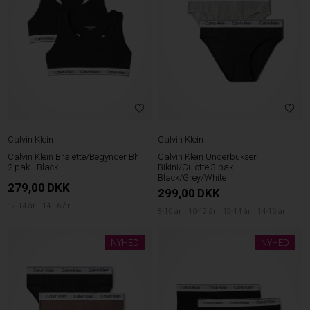
Calvin Klein
Calvin Klein
Calvin Klein Bralette/Begynder Bh
Calvin Klein Underbukser
2.pak - Black
Bikini/Culotte 3.pak -
Black/Grey/White
279,00
DKK
299,00
DKK
12-14 år
14-16 år
8-10 år
10-12 år
12-14 år
14-16 år
NYHED
NYHED