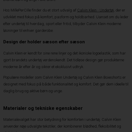
Hos MillePerCille finder du et stort udvalg af
Calvin Klein - Undertøj
, der er
udviklet med fokus på komfort, pasform og holdbarhed. Uanset om du leder
efter undertøj til hverdag, sport eller fritid, tilbyder Calvin Klein moderne
løsninger til enhver garderobe.
Design der holder sæson efter sæson
Calvin Klein er kendt for sine rene linjer og det ikoniske logoelastik, som har
gjort brandets undertøj verdenskendt. Det tidløse design gør produkterne
moderne år efter år og sikrer et eksklusivt udtryk.
Populære modeller som Calvin Klein Undertøj og Calvin Klein Boxeshorts er
designet med fokus på både funktionalitet og komfort. Det gør dem ideelle til
daglig brug og aktive børn og unge.
Materialer og tekniske egenskaber
Materialevalget har stor betydning for komforten i undertøj. Calvin Klein
anvender nøje udvalgte tekstiler, der kombinerer blødhed, fleksibilitet og