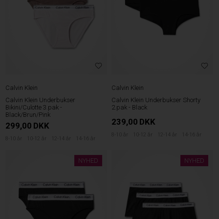
Calvin Klein
Calvin Klein
Calvin Klein Underbukser
Calvin Klein Underbukser Shorty
Bikini/Culotte 3.pak -
2.pak - Black
Black/Brun/Pink
239,00
DKK
299,00
DKK
8-10 år
10-12 år
12-14 år
14-16 år
8-10 år
10-12 år
12-14 år
14-16 år
NYHED
NYHED