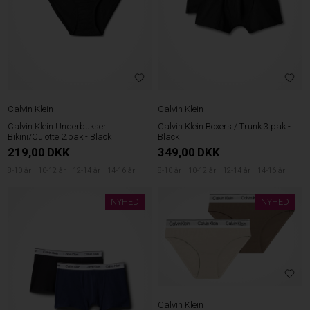
Calvin Klein
Calvin Klein
Calvin Klein Underbukser
Calvin Klein Boxers / Trunk 3.pak -
Bikini/Culotte 2.pak - Black
Black
219,00
DKK
349,00
DKK
8-10 år
10-12 år
12-14 år
14-16 år
8-10 år
10-12 år
12-14 år
14-16 år
NYHED
NYHED
Calvin Klein