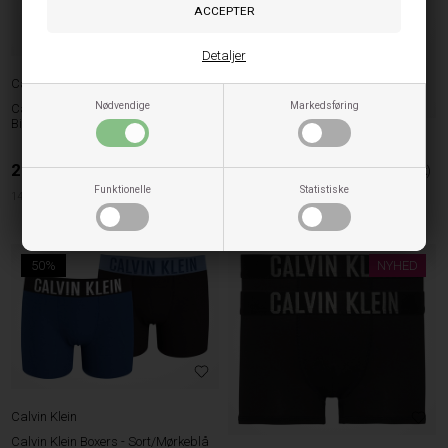
Detaljer
Calvin Klein
Nødvendige
Markedsføring
Calvin Klein Underbukser
Bikini/Culotte - Sort/Hvid (2pak)
Calvin Klein
249,95
DKK
Calvin Klein Boxers - Blå/Grå (2pak)
Funktionelle
Statistiske
249,95
DKK
140cm
128cm
140cm
50%
NYHED
Calvin Klein
Calvin Klein Boxers - Sort/Mørkeblå