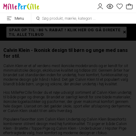
Menu
SPAR OP TIL -80 % RABAT ! KLIK HER OG GÅ DIREKTE
TIL ALLE TILBUD
Calvin Klein - Ikonisk design til børn og unge med sans
for stil.
Calvin Klein er et af verdens mest ikoniske modebrands og er kendt for sit
minimalistiske design, eksklusive kvalitet og tidløse stil. Gennem årtier har
brandet sat standarden inden for undertøj, hvor komfort, funktionalitet og
moderne design går hånd i hånd. Det gør Calvin Klein til et populært valg
blandt både børn, unge og voksne, der ønsker undertøj i høj kvalitet.
Hos MillePerCille finder du et nøje udvalgt sortiment af Calvin Klein undertøj
til både piger og drenge. Brandet er særligt kendt for sine bløde materialer,
ikoniske logoelastikker og pasformer, der giver maksimal komfort gennem
hele dagen. Uanset om det gælder skole, sport eller afslapning derhjemme,
er Calvin Klein skabt til en aktiv hverdag.
Populære favoritter som Calvin Klein Undertøj og Calvin Klein Boxeshorts
kombinerer stilrent design med høj funktionalitet. Til piger er både Calvin
Klein - Bralette / Toppe Pige og Calvin Klein - Underbukser / Hipster Pige
eftertragtede valg, hvor komfort og moderne design er i fokus.