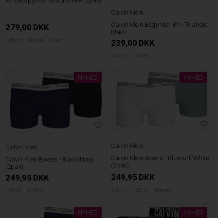
Whitecapgray/ Woodsmoke (2pak)
Calvin Klein
Calvin Klein Begynder Bh - Triangle
279,00
DKK
Black
128cm
140cm
164cm
239,00
DKK
152cm
164cm
NYHED
NYHED
Calvin Klein
Calvin Klein
Calvin Klein Boxers - Bluesurf/White
Calvin Klein Boxers - Black/Navy
(2pak)
(2pak)
249,95
DKK
249,95
DKK
128cm
152cm
164cm
128cm
140cm
NYHED
NYHED