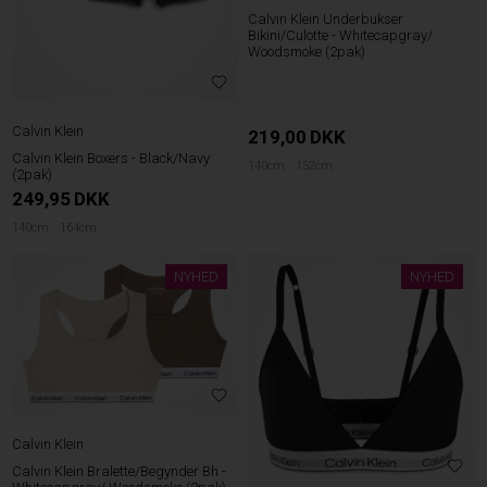
Calvin Klein Underbukser
Bikini/Culotte - Whitecapgray/
Woodsmoke (2pak)
Calvin Klein
219,00
DKK
Calvin Klein Boxers - Black/Navy
140cm
152cm
(2pak)
249,95
DKK
140cm
164cm
NYHED
NYHED
Calvin Klein
Calvin Klein Bralette/Begynder Bh -