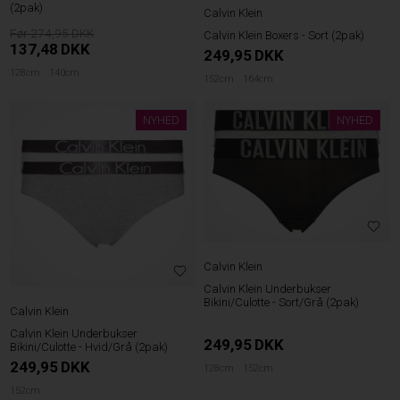
(2pak)
Calvin Klein
274,95
Calvin Klein Boxers - Sort (2pak)
137,48
DKK
249,95
DKK
128cm
140cm
152cm
164cm
NYHED
NYHED
Calvin Klein
Calvin Klein Underbukser
Bikini/Culotte - Sort/Grå (2pak)
Calvin Klein
Calvin Klein Underbukser
249,95
DKK
Bikini/Culotte - Hvid/Grå (2pak)
249,95
DKK
128cm
152cm
152cm