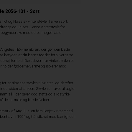
e 2056-101 - Sort
 flot og klassisk vinterstøvle i farven sort,
 drenge og unisex. Denne vinterstøvle fra
e begyndersko med deres meget faste
d Angulus TEX-membran, der gør den både
 betyder, at dit barns fødder forbliver tørre
åde vejrforhold. Derudover har vinterstøvlen et
r holder fødderne varme og isolerer mod
or at tilpasse støvlen til vristen, og derefter
indersiden af anklen. Støvlen er lavet af ægte
mmisål, der giver god støtte og slidstyrke.
 både normale og brede fødder.
anmark af Angulus, en familieejet virksomhed,
øbenhavn i 1904 og håndlavet med kærlighed i