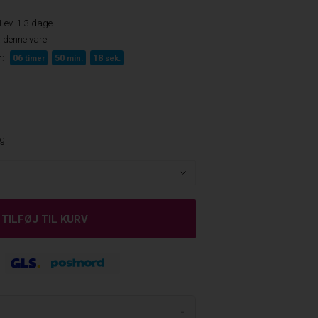
Lev. 1-3 dage
 denne vare
:
06
50
17
timer
min.
sek.
ng