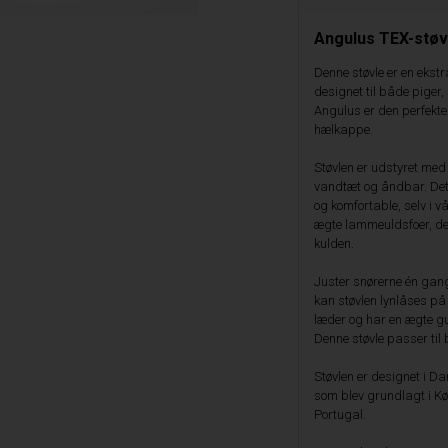
Angulus TEX-støvl
Denne støvle er en ekstra
designet til både piger,
Angulus er den perfekt
hælkappe.
Støvlen er udstyret me
vandtæt og åndbar. Dette
og komfortable, selv i v
ægte lammeuldsfoer, de
kulden.
Juster snørerne én gang f
kan støvlen lynlåses på 
læder og har en ægte gu
Denne støvle passer til
Støvlen er designet i D
som blev grundlagt i K
Portugal.