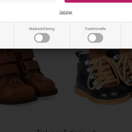
der Vinterstøvle Med Tex 2218-
Angulus Begynder Vinterstøvle
- Hjertebroderi Cognac
101 - Black/Cogna
Detaljer
899,95
719,96
DKK
949,95
759,96
DKK
ager, klar til levering
På lager, klar til lever
Markedsføring
Funktionelle
20%