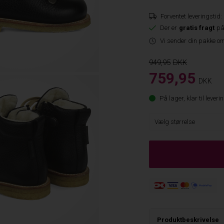
Forventet leveringstid:
Der er
gratis fragt
på
Vi sender din pakke om
949,95
759,95
DKK
På lager, klar til leveri
Produktbeskrivelse