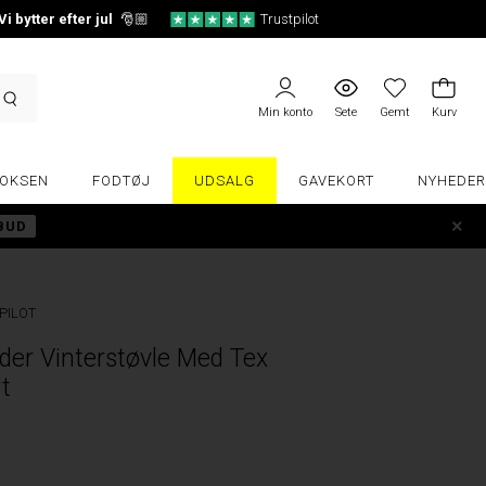
Vi bytter efter jul
🎅🏼
Trustpilot
Min konto
Sete
Gemt
Kurv
OKSEN
FODTØJ
UDSALG
GAVEKORT
NYHEDER
LBUD
PILOT
er Vinterstøvle Med Tex
t