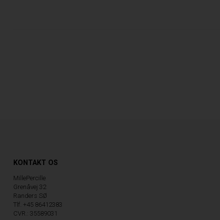
KONTAKT OS
MillePercille
Grenåvej 32
Randers SØ
Tlf. +45 86412383
CVR.: 35589031