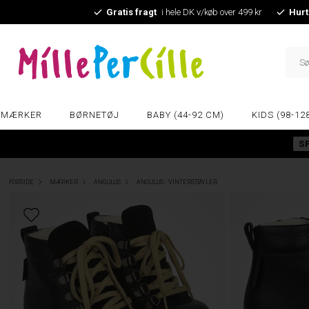
Gratis fragt
i hele DK v/køb over 499 kr
Hurt
MÆRKER
BØRNETØJ
BABY (44-92 CM)
KIDS (98-12
S
FORSIDE
MÆRKER
ANGULUS
ANGULUS - VINTERSTØVLER