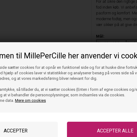
For at sikre den rigtige
fod inden køb. Vi anbefa
pasform og komfort. Med 
moderne fodtøj, men også
vær sikker på at give di
Mål:
Str. 19 = 12,3
Str. 2
cm
cm
en til MillePerCille her anvender vi cook
Str. 23 =
Str. 2
15,0 cm
de sætter cookies for at opnår en funktionel side og for at huske dine fortru
Ved hjælp af cookies laver vi statistikker og analyserer besøg på vores side så vi
Køb denne stilfulde og fu
edres, og at vores markedsføring bliver relevant for dig.
dag og lad dem nyde kom
amtykke, så tillader du, at vi sætter cookies (Enten i form af egne cookies og/e
 og at vi behandler de personoplysninger, som indsamles via de cookies.
Vask og pleje
ine data.
Mere om cookies
Størrelse og pasfor