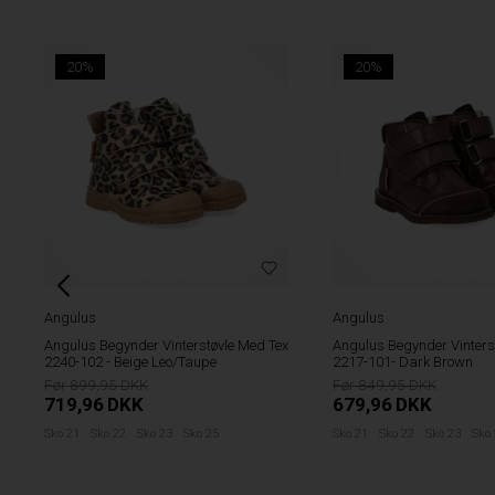
20%
20%
Angulus
Angulus
Angulus Begynder Vinterstøvle Med Tex
Angulus Begynder Vinters
2217-101- Dark Brown
2056-101 - Black/Cognac
849,95
949,95
679,96
DKK
759,96
DKK
Sko 21
Sko 22
Sko 23
Sko 24
Sko 20
Sko 21
Sko 22
Sko