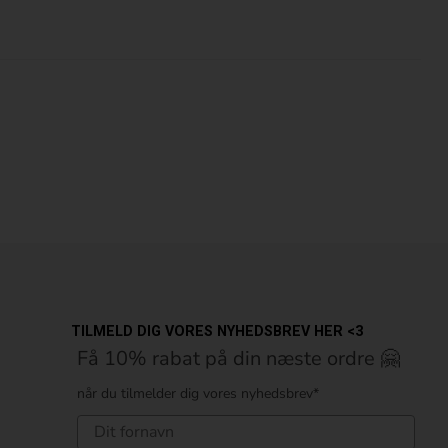
Sko 22
Sko 24
TILMELD DIG VORES NYHEDSBREV HER <3
Få 10% rabat på din næste ordre 🤗
når du tilmelder dig vores nyhedsbrev*