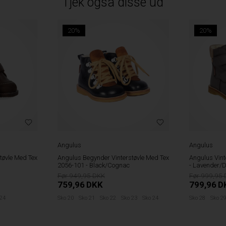
Tjek også disse ud
20%
20%
Angulus
Angulus
tøvle Med Tex
Angulus Vinterstøvle Med Tex 2134-101
Angulus Vint
- Lavender/Dusty Mauve
- Cognac/C
999,95
999,95
799,96
DKK
799,96
D
 23
Sko 24
Sko 28
Sko 29
Sko 32
Sko 28
Sko 2