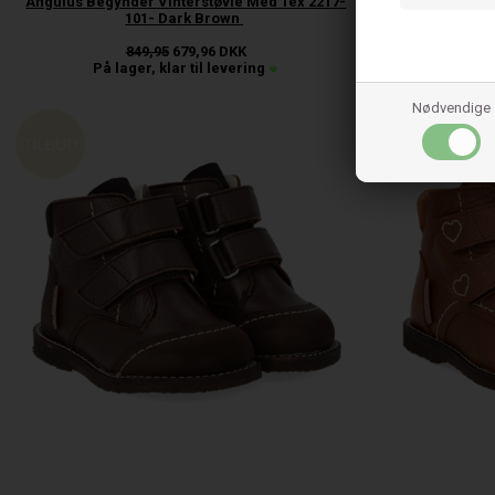
Angulus Begynder Vinterstøvle Med Tex 2217-
Angulus Begyn
101- Dark Brown
101 
849,95
679,96
DKK
På lager, klar til levering
På l
Nødvendige
20%