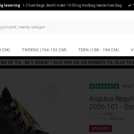
ig levering
1-2 hverdage. Bestil inden 15:00 og modtag næste hverdag
8 CM)
TWEENS (134-152 CM)
TEEN (158 - 194 CM)
V
PAR OP TIL -80 % RABAT ! KLIK HER OG GÅ DIREKTE TIL ALLE TI
TRUST
Angulus Begynd
2056-101 - Sor
VARENR.
013730
SE MERE FRA
ANGULUS