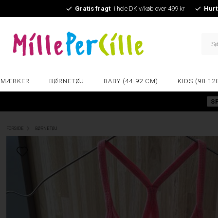
Gratis fragt
i hele DK v/køb over 499 kr
Hurt
MÆRKER
BØRNETØJ
BABY (44-92 CM)
KIDS (98-12
S
FORSIDE
BØRNETØJ