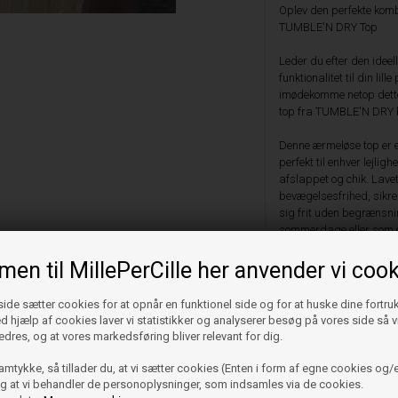
Oplev den perfekte komb
TUMBLE'N DRY Top
Leder du efter den ideel
funktionalitet til din li
imødekomme netop dette 
top fra TUMBLE'N DRY 
Denne ærmeløse top er en
perfekt til enhver lejlig
afslappet og chik. Lave
bevægelsesfrihed, sikrer
sig frit uden begrænsnin
sommerdage eller som et
jakke i køligere vejr.
en til MillePerCille her anvender vi cook
Komfortabel pasform:** 
at gå på kompromis med 
de sætter cookies for at opnår en funktionel side og for at huske dine fortru
aktive dage og sikrer ve
Ved hjælp af cookies laver vi statistikker og analyserer besøg på vores side så vi
hverdagsbrug og særlig
edres, og at vores markedsføring bliver relevant for dig.
skolen eller en familiefe
ud.TUMBLE'N DRY er ken
amtykke, så tillader du, at vi sætter cookies (Enten i form af egne cookies og/e
og denne top er ingen 
 og at vi behandler de personoplysninger, som indsamles via de cookies.