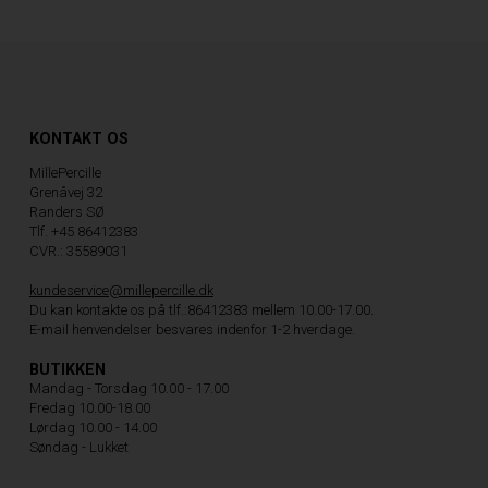
KONTAKT OS
MillePercille
Grenåvej 32
Randers SØ
Tlf. +45 86412383
CVR.: 35589031
kundeservice@millepercille.dk
Du kan kontakte os på tlf.:86412383 mellem 10.00-17.00.
E-mail henvendelser besvares indenfor 1-2 hverdage.
BUTIKKEN
Mandag - Torsdag 10.00 - 17.00
Fredag 10.00-18.00
Lørdag 10.00 - 14.00
Søndag - Lukket