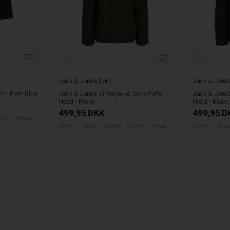
Jack & Jones børn
Jack & Jone
im - Raw Blue
Jack & Jones Vinterjakke Soho Puffer
Jack & Jones
Hood - Rosin
Hood - Black
499,95
DKK
499,95
D
6cm
188cm
128cm
140cm
152cm
164cm
176cm
128cm
140c