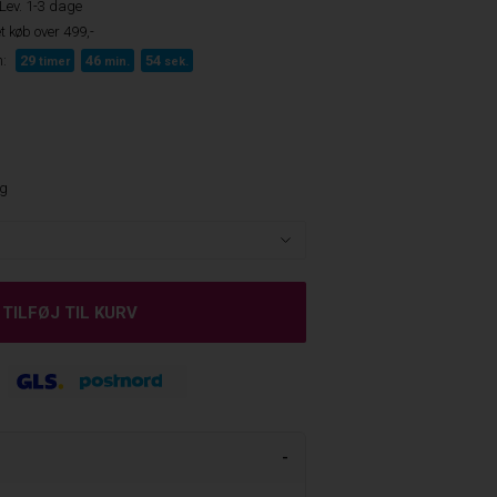
Lev. 1-3 dage
t køb over 499,-
:
29
46
53
timer
min.
sek.
ng