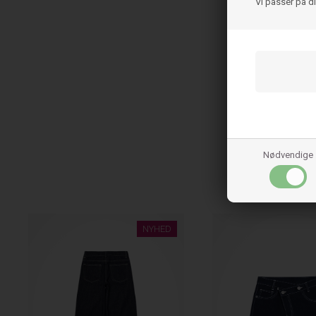
Vi passer på d
Nødvendige
NYHED