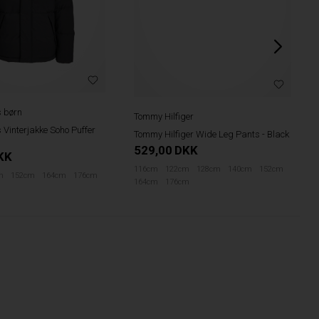
s børn
Tommy Hilfiger
 Vinterjakke Soho Puffer
Tommy Hilfiger Wide Leg Pants - Black
529,00
DKK
KK
116cm
122cm
128cm
140cm
152cm
m
152cm
164cm
176cm
164cm
176cm