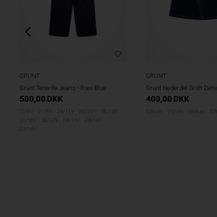
GRUNT
GRUNT
Grunt Tenerife Jeans - Raw Blue
Grunt Nederdel Grith Den
500,00
DKK
400,00
DKK
22/9Y
21/8Y
24/11Y
29/16Y
28/15Y
128cm
152cm
164cm
17
31/18Y
30/17Y
26/13Y
23/10Y
27/14Y