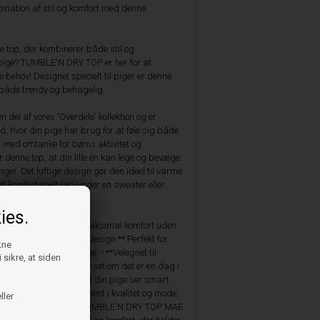
ination af stil og komfort med denne
le top, der kombinerer både stil og
lle pige? TUMBLE'N DRY TOP er her for at
behov! Designet specielt til piger er denne
både trendy og behagelig.
 del af vores 'Overdele' kollektion og er
hed, hvor din pige har brug for at føle sig både
t med omtanke for børns aktivitet og
 denne top, at din lille én kan lege og bevæge
ger. Det luftige design gør den ideel til varme
 komfortabelt lag under en sweater eller
ies.
Designet til at sikre maksimal komfort uden
stilen. - **Ærmeløst design:** Perfekt for
kne
ntilation på varme dage. - **Velegnet til
 sikre, at siden
e begivenheder:** Uanset om det er en dag i
st, vil denne top sikre, at din pige ser smart
dt for deres engagement i kvalitet og mode,
ller
undtagelse. Invester i TUMBLE'N DRY TOP MAE