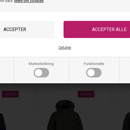
Top i dag og giv din pig
ine data.
Mere om cookies
hele dagen.
Bestil nu og oplev den 
funktionalitet!
Vask og pleje
Detaljer
Størrelse og pasfor
Markedsføring
Funktionelle
Tjek også disse ud
NYHED
NYHED