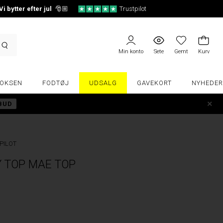
Vi bytter efter jul
🎅🏼
Trustpilot
Min konto
Sete
Gemt
Kurv
OKSEN
FODTØJ
UDSALG
GAVEKORT
NYHEDER
LBUD
PILOT
Y TOP MAE TOP