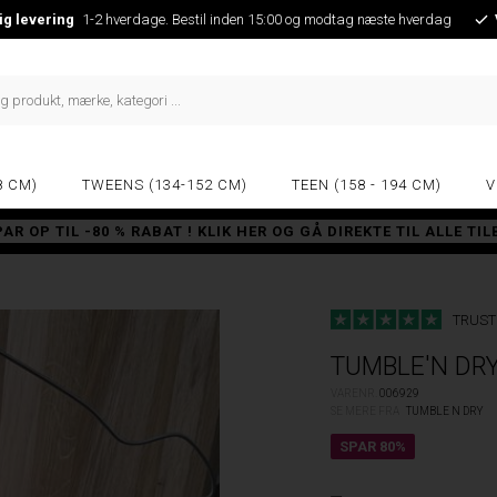
ig levering
1-2 hverdage. Bestil inden 15:00 og modtag næste hverdag
8 CM)
TWEENS (134-152 CM)
TEEN (158 - 194 CM)
V
PAR OP TIL -80 % RABAT ! KLIK HER OG GÅ DIREKTE TIL ALLE TI
TRUST
TUMBLE'N DR
VARENR.
006929
SE MERE FRA
TUMBLE N DRY