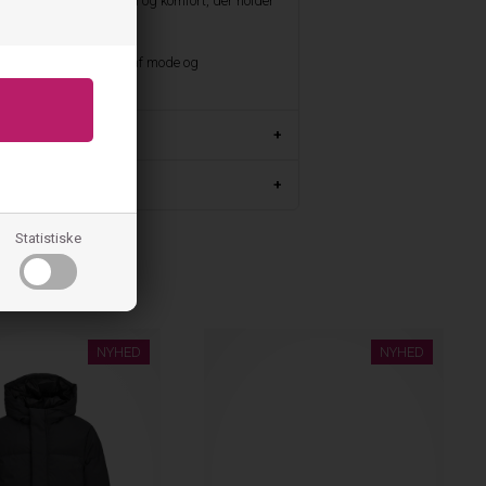
e en kombination af stil og komfort, der holder
ultimative kombination af mode og
m
Statistiske
NYHED
NYHED