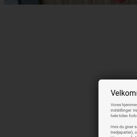
Velkomm
Vores hjemmesi
indstillinger. 
hele tiden forb
Hvis du giver s
tredjeparter),