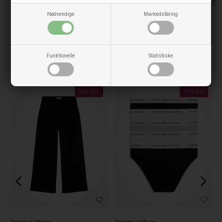
Nødvendige
Markedsføring
Funktionelle
Statistiske
Tjek også disse ud
NYHED
NYHED