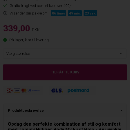
Gratis fragt ved samlet køb over 499,-
Vi sender din pakke om:
06
49
22
timer
min.
sek.
339,00
DKK
På lager, klar til levering
Produktbeskrivelse
Opdag den perfekte kombination af stil og komfort
med Tommy Hilfiger Body My First Polo - Periwinkle