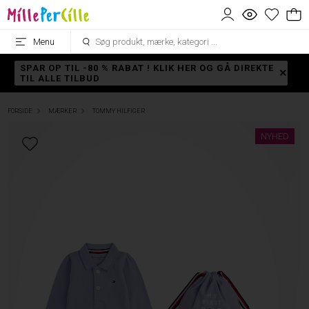
Menu
SPAR OP TIL -80 % RABAT ! KLIK HER OG GÅ DIREKTE
TIL ALLE TILBUD
FORSIDE
MÆRKER
TOMMY HILFIGER
NYHED