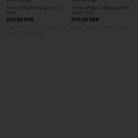
Tommy Hilfiger
Tommy Hilfiger
T
Tommy Hilfiger Wide Leg Pants -
Tommy Hilfiger Underbukser Bikini
T
Black
5.pak - Multi
K
529,00
DKK
359,00
DKK
116cm
122cm
128cm
140cm
8-10 år
10-12 år
14-16 år
12-14 år
1
152cm
164cm
176cm