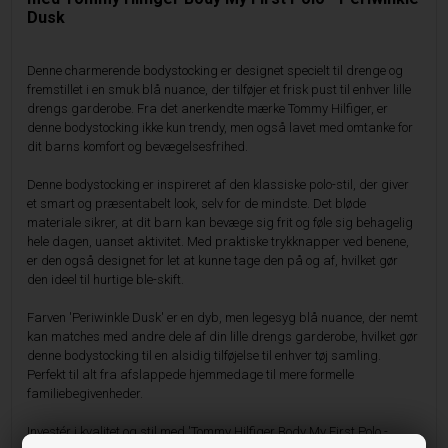
Dusk
Denne charmerende bodystocking er designet specielt til drenge og
fremstillet i en smuk blå nuance, der tilføjer et frisk pust til enhver lille
drengs garderobe. Fra det anerkendte mærke Tommy Hilfiger, er
denne bodystocking ikke kun trendy, men også lavet med omtanke for
dit barns komfort og bevægelsesfrihed.
Denne bodystocking er inspireret af den klassiske polo-stil, der giver
et smart og præsentabelt look, selv for de mindste. Det bløde
materiale sikrer, at dit barn kan bevæge sig frit og føle sig behagelig
hele dagen, uanset aktivitet. Med praktiske trykknapper ved benene,
er den også designet for let at kunne tage den på og af, hvilket gør
den ideel til hurtige ble-skift.
Farven 'Periwinkle Dusk' er en dyb, men legesyg blå nuance, der nemt
kan matches med andre dele af din lille drengs garderobe, hvilket gør
denne bodystocking til en alsidig tilføjelse til enhver tøj samling.
Perfekt til alt fra afslappede hjemmedage til mere formelle
familiebegivenheder.
Investér i kvalitet og stil med 'Tommy Hilfiger Body My First Polo -