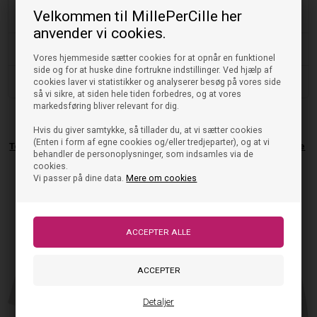
Periwinkle Dusk' og giv dit barn en kombination af komfort og
Velkommen til MillePerCille her
moderne mode fra en af de mest betroede mærker i tøjindustrien.
anvender vi cookies.
Vask og pleje
Vores hjemmeside sætter cookies for at opnår en funktionel
side og for at huske dine fortrukne indstillinger. Ved hjælp af
Størrelse og pasform
cookies laver vi statistikker og analyserer besøg på vores side
så vi sikre, at siden hele tiden forbedres, og at vores
markedsføring bliver relevant for dig.
Hvis du giver samtykke, så tillader du, at vi sætter cookies
(Enten i form af egne cookies og/eller tredjeparter), og at vi
Tommy Hilfiger Polo - Off White
Tommy Hilfiger Body - Off White
behandler de personoplysninger, som indsamles via de
cookies.
349,95
DKK
349,00
DKK
På lager, klar til levering
På lager, klar til levering
Vi passer på dine data.
Mere om cookies
Detaljer