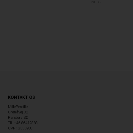
ONE SIZE
KONTAKT OS
MillePercille
Grenåvej 32
Randers SØ
Tlf. +45 86412383
CVR.: 35589031