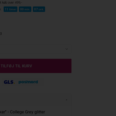
t køb over 499,-
:
11
00
06
timer
min.
sek.
ng
er" - College Grey glitter