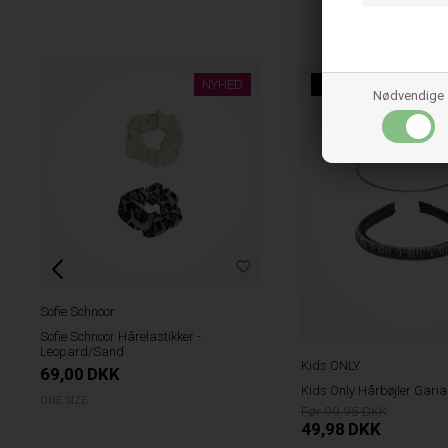
NYHED
50%
Nødvendige
Sofie Schnoor
Sofie Schnoor Hårelastikker -
Leopard/Sand
Kids ONLY
69,00
DKK
Kids Only Hårbøjler Garia 
ONE SIZE
99,95
49,98
DKK