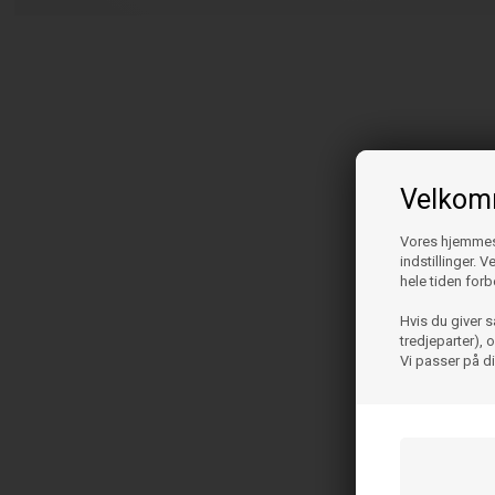
Velkomm
Vores hjemmesi
indstillinger. 
hele tiden forb
Hvis du giver s
tredjeparter),
Vi passer på d