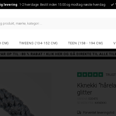
ig levering
1-2 hverdage. Bestil inden 15:00 og modtag næste hverdag
8 CM)
TWEENS (134-152 CM)
TEEN (158 - 194 CM)
V
PAR OP TIL -80 % RABAT ! KLIK HER OG GÅ DIREKTE TIL ALLE TI
TRUST
Kknekki "hårela
glitter
VARENR.
020475
SE MERE FRA
KKNEKKI
Forventet leveringstid: