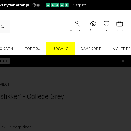
Vi bytter efter jul
🎅🏼
Trustpilot
Min konto
Sete
Gemt
Kurv
OKSEN
FODTØJ
UDSALG
GAVEKORT
NYHEDER
LBUD
PILOT
stikker" - College Grey
Lev. 1-2 dage dage