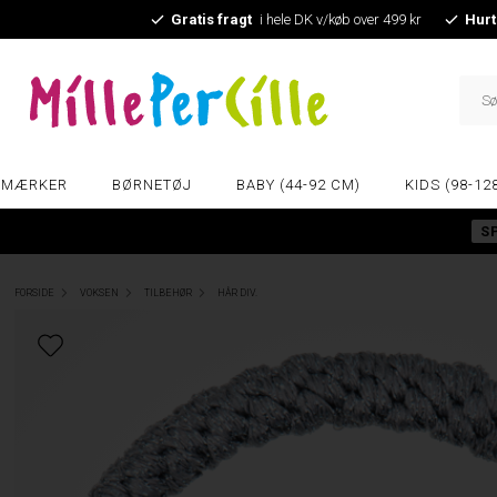
Gratis fragt
i hele DK v/køb over 499 kr
Hurt
MÆRKER
BØRNETØJ
BABY (44-92 CM)
KIDS (98-12
S
FORSIDE
VOKSEN
TILBEHØR
HÅR DIV.