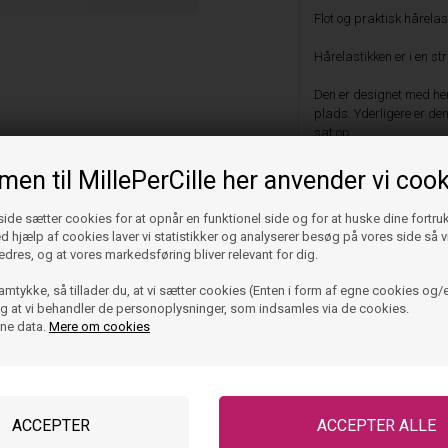
Flot og praktisk hårelas
Hårelastikken er i en st
Den er designet med hen
plads. Yderligere er den
sat op
På midten sidder der en 
en til MillePerCille her anvender vi cook
Diameter: ca. 5 cm.
de sætter cookies for at opnår en funktionel side og for at huske dine fortru
Ved hjælp af cookies laver vi statistikker og analyserer besøg på vores side så vi
Farve: lys grå og glitter
edres, og at vores markedsføring bliver relevant for dig.
Kknekki "hårelastikker" -
amtykke, så tillader du, at vi sætter cookies (Enten i form af egne cookies og/e
 og at vi behandler de personoplysninger, som indsamles via de cookies.
ine data.
Mere om cookies
Vask og pleje
Størrelse og pasfor