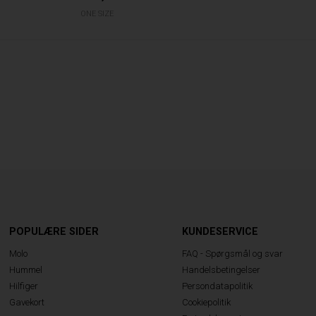
ONE SIZE
POPULÆRE SIDER
KUNDESERVICE
Molo
FAQ - Spørgsmål og svar
Hummel
Handelsbetingelser
Hilfiger
Persondatapolitik
Gavekort
Cookiepolitik