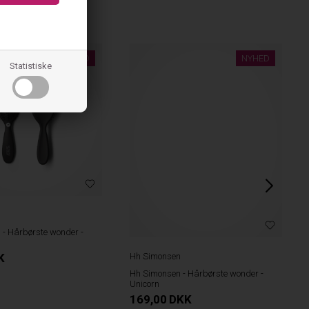
NYHED
NYHED
Statistiske
n
- Hårbørste wonder -
Hh Simonsen
K
Hh Simonsen - Hårbørste wonder -
Unicorn
169,00
DKK