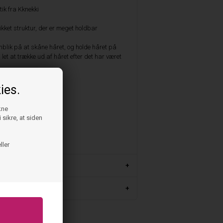
tik fra Kknekki
rikket struktur, der er meget holdbar
blik på at skåne håret, og holde håret på
 let at trække ud af håret efter det har været
lille plastic samling
ies.
kne
 sikre, at siden
 College Grey glitter
ller
m