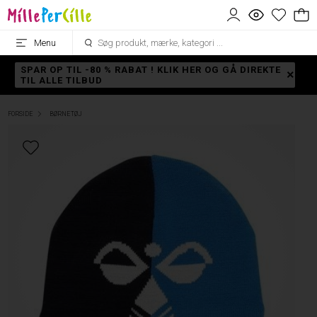
Menu
SPAR OP TIL -80 % RABAT ! KLIK HER OG GÅ DIREKTE
TIL ALLE TILBUD
FORSIDE
BØRNETØJ