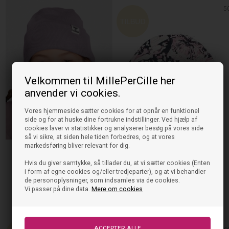
5
Velkommen til MillePerCille her
anvender vi cookies.
Vores hjemmeside sætter cookies for at opnår en funktionel
side og for at huske dine fortrukne indstillinger. Ved hjælp af
cookies laver vi statistikker og analyserer besøg på vores side
så vi sikre, at siden hele tiden forbedres, og at vores
markedsføring bliver relevant for dig.
Hummel Hea Hat Hue - købes hos
Millepercille
Hvis du giver samtykke, så tillader du, at vi sætter cookies (Enten
i form af egne cookies og/eller tredjeparter), og at vi behandler
Hummel Beanie Hue Bea
Hummel Vinterjakke Logan Tex -
de personoplysninger, som indsamles via de cookies.
Marineblå
Vi passer på dine data.
Mere om cookies
229,95
114,98
DKK
På lager, klar til levering
949,95
379,98
DKK
På lager, klar til levering
50%