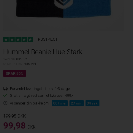
TRUSTPILOT
Hummel Beanie Hue Stark
VARENR.
006352
SE MERE FRA
HUMMEL
Forventet leveringstid:
Lev. 1-3 dage
Gratis fragt ved samlet køb over 499,-
Vi sender din pakke om:
00
27
34
timer
min.
sek.
199,95
99,98
DKK