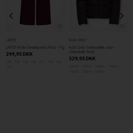
LMTD
Kids ONLY
LMTD Wide Sweatpants Fluis - Fig
Kids Only Vinterjakke Juta -
Chocolate Torte
299,95
DKK
329,95
DKK
128
134
140
146
152
158
164
128cm
134cm
140cm
146cm
170
152cm
158cm
164cm