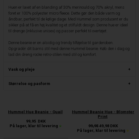
Huen er lavet af en blanding af 30% merinould og 70% akryl, mens
foret er 100% polyester micro fleece. Dette gør den både varm og
åndbar, perfekt til de kølige dage. Med Hummel som producent er du
sikker på at få en høj kvalitet og et stilfuldt design. Denne hue er ideel
til drenge (inklusive unisex) og passer perfekt til overtøjet.
Denne beanie er en alsidig og trendy tilføjelse til garderoben.
Opgradér dit barns stil med denne Hummel beanie. Køb den i dag og
lad din dreng rocke retro-stilen med stil og komfort.
Vask og pleje
Størrelse og pasform
Hummel Hue Beanie - Quail
Hummel Beanie Hue - Blomster
Print
99,95
DKK
På lager, klar til levering
99,95
49,98
DKK
På lager, klar til levering