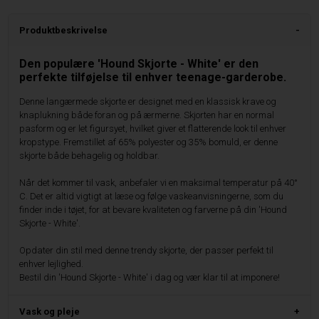
Produktbeskrivelse
Den populære 'Hound Skjorte - White' er den
perfekte tilføjelse til enhver teenage-garderobe.
Denne langærmede skjorte er designet med en klassisk krave og
knaplukning både foran og på ærmerne. Skjorten har en normal
pasform og er let figursyet, hvilket giver et flatterende look til enhver
kropstype. Fremstillet af 65% polyester og 35% bomuld, er denne
skjorte både behagelig og holdbar.
Når det kommer til vask, anbefaler vi en maksimal temperatur på 40°
C. Det er altid vigtigt at læse og følge vaskeanvisningerne, som du
finder inde i tøjet, for at bevare kvaliteten og farverne på din 'Hound
Skjorte - White'.
Opdater din stil med denne trendy skjorte, der passer perfekt til
enhver lejlighed.
Bestil din 'Hound Skjorte - White' i dag og vær klar til at imponere!
Vask og pleje