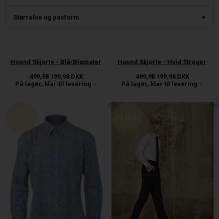
Størrelse og pasform
Hound Skjorte - Blå/Blomster
Hound Skjorte - Hvid Streger
499,95
199,98
DKK
499,95
199,98
DKK
På lager, klar til levering
På lager, klar til levering
60%
6