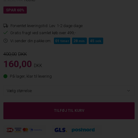
SE MERE FRA
HOUND
Forventet leveringstid:
Lev. 1-2 dage dage
Gratis fragt ved samlet køb over 499,-
Vi sender din pakke om:
01
28
45
timer
min.
sek.
400,00
160,00
DKK
På lager, klar til levering