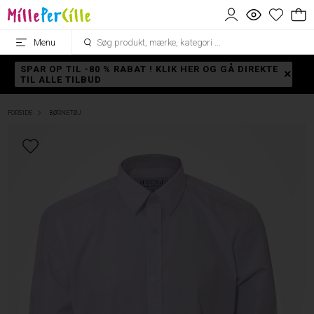
Menu
SPAR OP TIL -80 % RABAT ! KLIK HER OG GÅ DIREKTE
TIL ALLE TILBUD
FORSIDE
BØRNETØJ