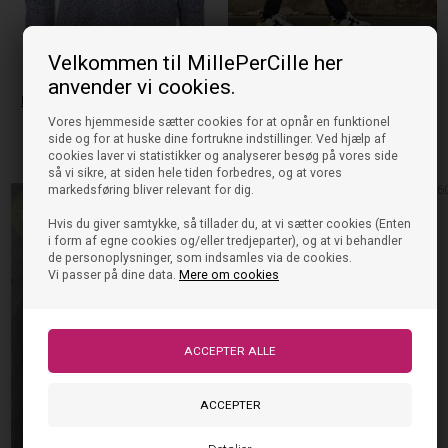
Velkommen til MillePerCille her
anvender vi cookies.
Hound Skjorte - All Over Print
Hound Skjorte - All Over Print
Vores hjemmeside sætter cookies for at opnår en funktionel
499,95
199,98
DKK
500,00
200,00
DKK
side og for at huske dine fortrukne indstillinger. Ved hjælp af
På lager, klar til levering
På lager, klar til levering
cookies laver vi statistikker og analyserer besøg på vores side
så vi sikre, at siden hele tiden forbedres, og at vores
markedsføring bliver relevant for dig.
60%
6
Hvis du giver samtykke, så tillader du, at vi sætter cookies (Enten
i form af egne cookies og/eller tredjeparter), og at vi behandler
de personoplysninger, som indsamles via de cookies.
Vi passer på dine data.
Mere om cookies