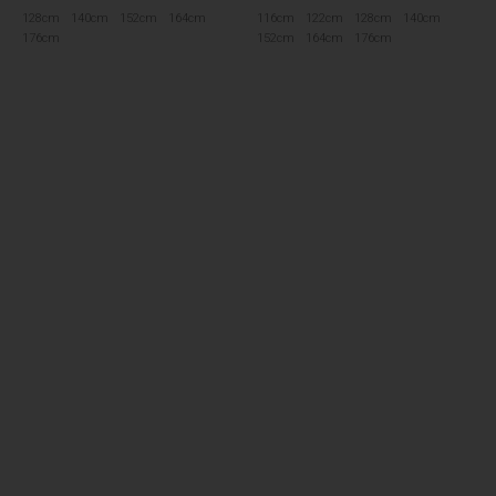
128cm
140cm
152cm
164cm
116cm
122cm
128cm
140cm
176cm
152cm
164cm
176cm