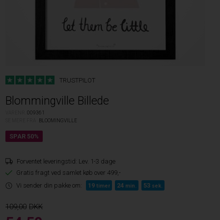
TRUSTPILOT
Blommingville Billede
VARENR.
009361
SE MERE FRA
BLOOMINGVILLE
Forventet leveringstid:
Lev. 1-3 dage
Gratis fragt ved samlet køb over 499,-
Vi sender din pakke om:
19
24
53
timer
min.
sek.
109,00