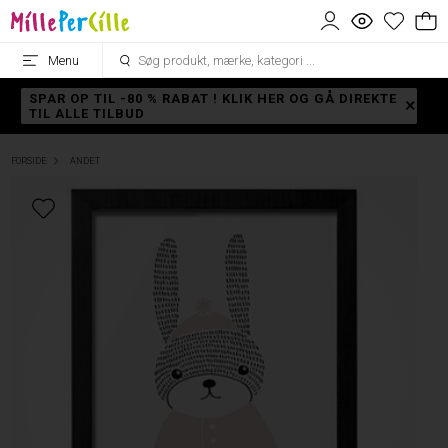
Menu
SPAR OP TIL -80 % RABAT ! KLIK HER OG GÅ DIREKTE
TIL ALLE TILBUD
FORSIDE
ANDET