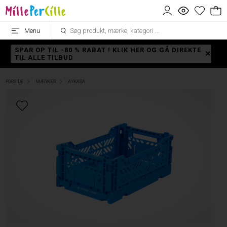
Menu
SPAR OP TIL -80 % RABAT ! KLIK HER OG GÅ DIREKTE
TIL ALLE TILBUD
FORSIDE
MÆRKER
AYKASA