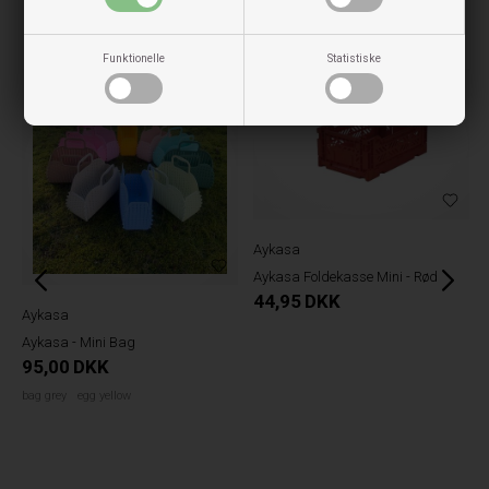
Tjek også disse ud
Funktionelle
Statistiske
Aykasa
Aykasa Foldekasse Mini - Rød
44,95
DKK
Aykasa
Aykasa - Mini Bag
95,00
DKK
bag grey
egg yellow