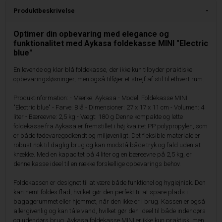
Produktbeskrivelse
Optimer din opbevaring med elegance og
funktionalitet med Aykasa foldekasse MINI "Electric
blue"
En levende og klar blå foldekasse, der ikke kun tilbyder praktiske
opbevaringsløsninger, men også tilføjer et strejf af stil til ethvert rum.
Produktinformation: - Mærke: Aykasa - Model: Foldekasse MINI
"Electric blue" - Farve: Blå - Dimensioner: 27 x 17 x 11 cm - Volumen: 4
liter - Bæreevne: 2,5 kg - Vægt: 180 g Denne kompakte og lette
foldekasse fra Aykasa er fremstillet i høj kvalitet PP polypropylen, som
er både fødevaregodkendt og miljøvenligt. Det fleksible materiale er
robust nok til daglig brug og kan modstå både tryk og fald uden at
knække. Med en kapacitet på 4 liter og en bæreevne på 2,5 kg, er
denne kasse ideel til en række forskellige opbevarings behov.
Foldekassen er designet til at være både funktionel og hygiejnisk. Den
kan nemt foldes flad, hvilket gør den perfekt til at spare plads i
bagagerummet eller hjemmet, når den ikke er i brug. Kassen er også
allergivenlig og kan tåle vand, hvilket gør den ideel til både indendørs
og udendørs brug. Aykasa foldekasse MINI er ikke kun praktisk, men