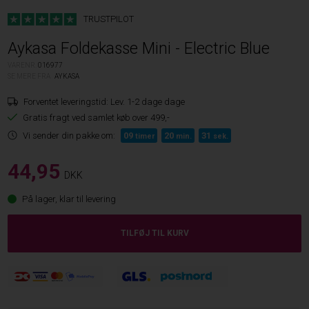
TRUSTPILOT
Aykasa Foldekasse Mini - Electric Blue
VARENR.
016977
SE MERE FRA
AYKASA
Forventet leveringstid:
Lev. 1-2 dage dage
Gratis fragt ved samlet køb over 499,-
Vi sender din pakke om:
09
20
30
timer
min.
sek.
44,95
DKK
På lager, klar til levering