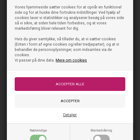
På lager, klar til levering
Vores hjemmeside sætter cookies for at opnår en funktionel
side og for at huske dine fortrukne indstillinger. Ved hjælp af
cookies laver vi statistikker og analyserer besøg på vores side
så vi sikre, at siden hele tiden forbedres, og at vores
markedsføring bliver relevant for dig.
Hvis du giver samtykke, så tillader du, at vi sætter cookies
(Enten i form af egne cookies og/eller tredjeparter), og at vi
behandler de personoplysninger, som indsamles via de
cookies.
Vi passer på dine data.
Mere om cookies
Aykasa Foldekasse Mini -
Yellow
44,95
DKK
På lager, klar til levering
Detaljer
Nødvendige
Markedsføring