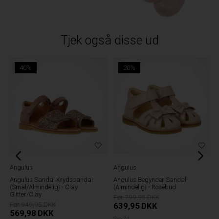
Tjek også disse ud
40%
20%
Angulus
Angulus
Angulus Sandal Krydssandal
Angulus Begynder Sandal
(Smal/Almindelig) - Clay
(Almindelig) - Rosebud
Glitter/Clay
799,95
949,95
639,95
DKK
569,98
DKK
Sko 24