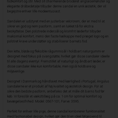
fodkomfort og stil. Med sit charmerende broderet anglaisemønster og
elegante dråbedetalje tilbyder denne sandal en unik æstetik, der vil
begejstre enhver lille modeentusiast.
Sandalen er udstyret med en justerbar velcrorem, der er med til at
sikrer en god og nem pasform, samt en lukket tå for ekstra
beskyttelse. Den polstrede indersål og kromfrit læderfor tilbyder
maksimal komfort, mens den faste hælkappe med præget logo og en
polstret krave understøtter og stabiliserer barnets fod.
Den lette, bløde og fleksible rågummisål i holdbart naturgummi er
designet med fokus på svangstøtte, hvilket gør disse sandaler ideelle
til alle dagens eventyr. Fremstillet af naturligt og åndbart læder, er
disse sandaler ikke kun komfortable, men også holdbare og
miljøvenlige.
Designet i Danmark og håndlavet med kærlighed i Portugal, Angulus
sandalerne er et produkt af høj kvalitet og æstetisk design. For at
sikre den bedste pasform, anbefales det at måle dit barns fod før
køb. Vi foreslår et væksttillæg på ca. 1 cm for optimal komfort og
bevægelsesfrihed. Model: 0567-101, Farve: 3595.
Perfekt for enhver lille pige, denne sandal kombinerer funktionalitet
med fashionabel design, hvilket gør den til en ideel følgesvend til