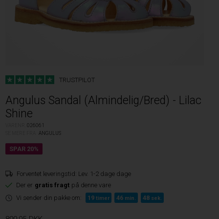
TRUSTPILOT
Angulus Sandal (Almindelig/Bred) - Lilac
Shine
VARENR.
026061
SE MERE FRA
ANGULUS
Forventet leveringstid:
Lev. 1-2 dage dage
Der er
gratis fragt
på denne vare
Vi sender din pakke om:
19
46
48
timer
min.
sek.