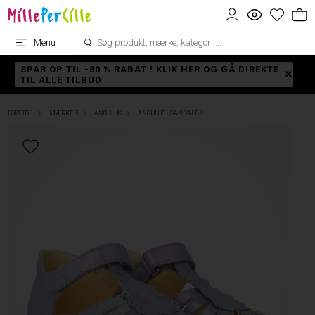
Menu
SPAR OP TIL -80 % RABAT ! KLIK HER OG GÅ DIREKTE
TIL ALLE TILBUD
FORSIDE
MÆRKER
ANGULUS
ANGULUS - SANDALER