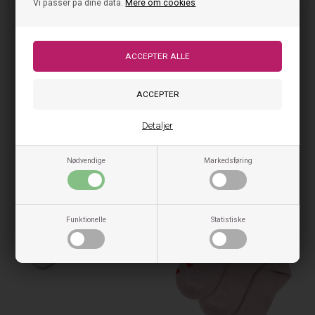
Vi passer på dine data.
Mere om cookies
Minipop Bamboo Strømper
Minipop Bamboo Strømper
MP34 (3pak.) - Off white
MP55 (3pak.) - Rose Heart
79,00
DKK
89,00
DKK
På lager, klar til levering
På lager, klar til levering
Detaljer
Nødvendige
Markedsføring
Funktionelle
Statistiske